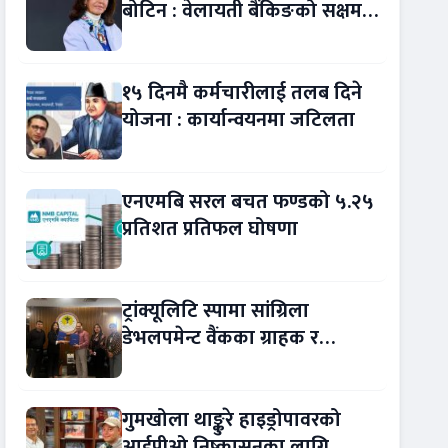
बोटिन : वेलायती बैंकिङको सक्षम
नेतृत्व !
१५ दिनमै कर्मचारीलाई तलब दिने
योजना : कार्यान्वयनमा जटिलता
एनएमबि सरल बचत फण्डको ५.२५
प्रतिशत प्रतिफल घोषणा
ट्रांक्यूलिटि स्पामा सांग्रिला
डेभलपमेन्ट वैंकका ग्राहक र
कर्मचारीले छुट पाउने
गुमखोला थाङ्कुरे हाइड्रोपावरको
आईपीओ निष्कासनका लागि