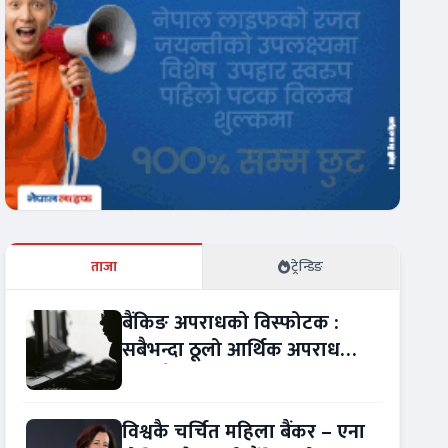
ताजा
ट्रेन्डिङ
बैंकिङ अपराधको विस्फोटक :
सबैभन्दा ठूलो आर्थिक अपराध
बन्यो बैंकिङ कसुर
विश्वकै चर्चित महिला बैंकर – एना