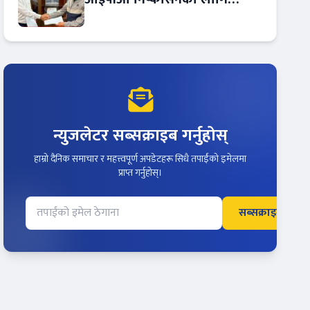
आरबीबी मर्चेन्ट नियुक्त
न्युजलेटर सब्सक्राइब गर्नुहोस्
हाम्रो दैनिक समाचार र महत्त्वपूर्ण अपडेटहरू सिधै तपाईंको इमेलमा
प्राप्त गर्नुहोस्।
सब्सक्राइब