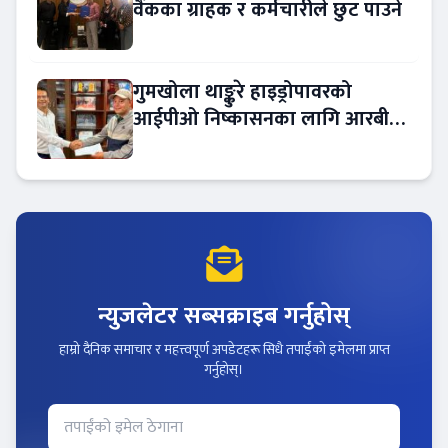
वैंकका ग्राहक र कर्मचारीले छुट पाउने
गुमखोला थाङ्कुरे हाइड्रोपावरको
आईपीओ निष्कासनका लागि आरबीबी
मर्चेन्ट नियुक्त
न्युजलेटर सब्सक्राइब गर्नुहोस्
हाम्रो दैनिक समाचार र महत्त्वपूर्ण अपडेटहरू सिधै तपाईंको इमेलमा प्राप्त
गर्नुहोस्।