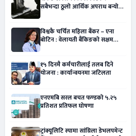
सबैभन्दा ठूलो आर्थिक अपराध बन्यो
बैंकिङ कसुर
विश्वकै चर्चित महिला बैंकर – एना
बोटिन : वेलायती बैंकिङको सक्षम
नेतृत्व !
१५ दिनमै कर्मचारीलाई तलब दिने
योजना : कार्यान्वयनमा जटिलता
एनएमबि सरल बचत फण्डको ५.२५
प्रतिशत प्रतिफल घोषणा
ट्रांक्यूलिटि स्पामा सांग्रिला डेभलपमेन्ट