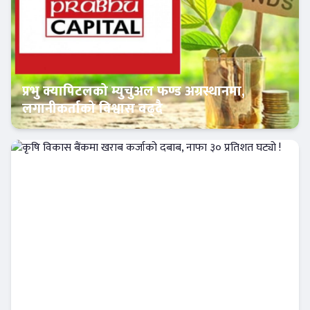
प्रभु क्यापिटलको म्युचुअल फण्ड अग्रस्थानमा,
लगानीकर्ताको विश्वास बढ्दै
Banner News
कृषि विकास बैंकमा खराब कर्जाको दबाब, नाफा ३०
प्रतिशत घट्यो !