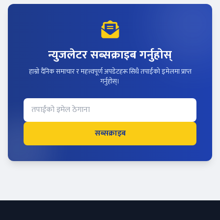
न्युजलेटर सब्सक्राइब गर्नुहोस्
हाम्रो दैनिक समाचार र महत्त्वपूर्ण अपडेटहरू सिधै तपाईंको इमेलमा प्राप्त
गर्नुहोस्।
सब्सक्राइब