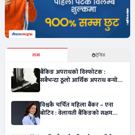
ताजा
ट्रेन्डिङ
बैंकिङ अपराधको विस्फोटक :
सबैभन्दा ठूलो आर्थिक अपराध बन्यो
बैंकिङ कसुर
विश्वकै चर्चित महिला बैंकर – एना
बोटिन : वेलायती बैंकिङको सक्षम
नेतृत्व !