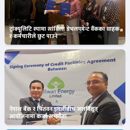
ट्रांक्यूलिटि स्पामा सांग्रिला डेभलपमेन्ट वैंकका ग्राहक
र कर्मचारीले छुट पाउने
बैंक-वित्त
नेपाल बैंक र चितवन इनर्जीबीच जलविद्युत्
आयोजनामा कर्जा सम्झौता