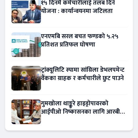
१५ दिनमै कर्मचारीलाई तलब दिने
योजना : कार्यान्वयनमा जटिलता
एनएमबि सरल बचत फण्डको ५.२५
प्रतिशत प्रतिफल घोषणा
ट्रांक्यूलिटि स्पामा सांग्रिला डेभलपमेन्ट
वैंकका ग्राहक र कर्मचारीले छुट पाउने
गुमखोला थाङ्कुरे हाइड्रोपावरको
आईपीओ निष्कासनका लागि आरबीबी
मर्चेन्ट नियुक्त