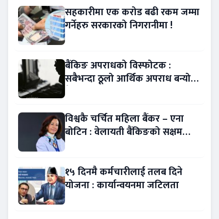
सहकारीमा एक करोड बढी रकम जम्मा
गर्नेहरु सरकारको निगरानीमा !
बैंकिङ अपराधको विस्फोटक :
सबैभन्दा ठूलो आर्थिक अपराध बन्यो
बैंकिङ कसुर
विश्वकै चर्चित महिला बैंकर – एना
बोटिन : वेलायती बैंकिङको सक्षम
नेतृत्व !
१५ दिनमै कर्मचारीलाई तलब दिने
योजना : कार्यान्वयनमा जटिलता