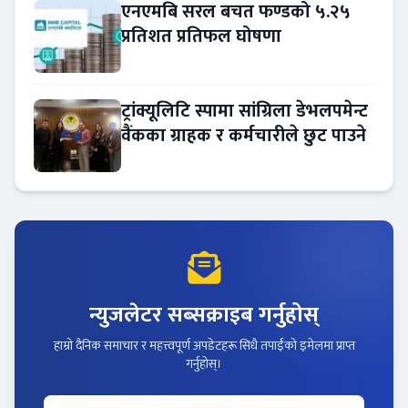
एनएमबि सरल बचत फण्डको ५.२५
प्रतिशत प्रतिफल घोषणा
ट्रांक्यूलिटि स्पामा सांग्रिला डेभलपमेन्ट
वैंकका ग्राहक र कर्मचारीले छुट पाउने
न्युजलेटर सब्सक्राइब गर्नुहोस्
हाम्रो दैनिक समाचार र महत्त्वपूर्ण अपडेटहरू सिधै तपाईंको इमेलमा प्राप्त
गर्नुहोस्।