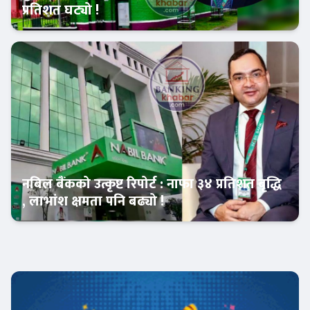
प्रतिशत घट्यो !
Banner News
नबिल बैंकको उत्कृष्ट रिपोर्ट : नाफा ३४ प्रतिशत बृद्धि
, लाभांश क्षमता पनि बढ्यो !
Banner News