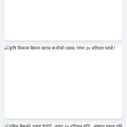
प्रभु क्यापिटलको म्युचुअल फण्ड अग्रस्थानमा,
लगानीकर्ताको विश्वास बढ्दै
Banner News
कृषि विकास बैंकमा खराब कर्जाको दबाब, नाफा ३०
प्रतिशत घट्यो !
Banner News