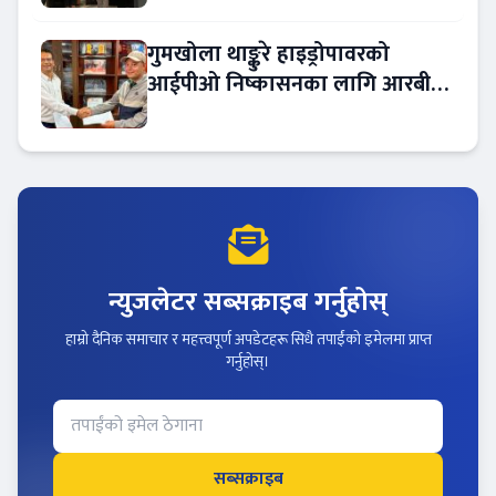
गुमखोला थाङ्कुरे हाइड्रोपावरको
आईपीओ निष्कासनका लागि आरबीबी
मर्चेन्ट नियुक्त
न्युजलेटर सब्सक्राइब गर्नुहोस्
हाम्रो दैनिक समाचार र महत्त्वपूर्ण अपडेटहरू सिधै तपाईंको इमेलमा प्राप्त
गर्नुहोस्।
सब्सक्राइब