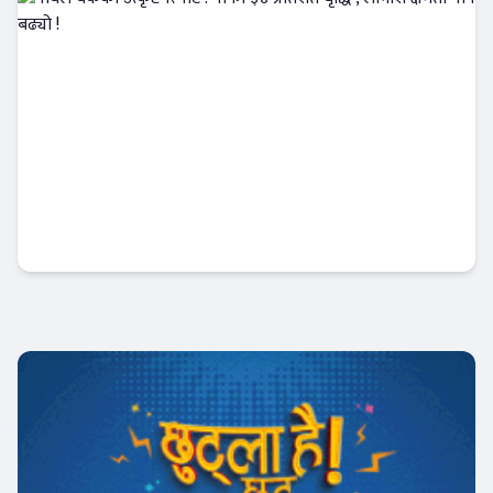
नबिल बैंकको उत्कृष्ट रिपोर्ट : नाफा ३४ प्रतिशत बृद्धि
, लाभांश क्षमता पनि बढ्यो !
Banner News