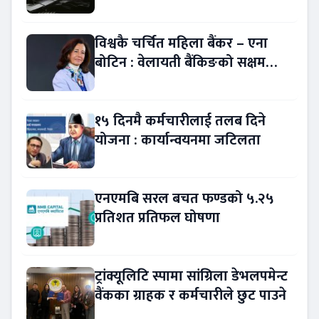
बैंकिङ कसुर
विश्वकै चर्चित महिला बैंकर – एना
बोटिन : वेलायती बैंकिङको सक्षम
नेतृत्व !
१५ दिनमै कर्मचारीलाई तलब दिने
योजना : कार्यान्वयनमा जटिलता
एनएमबि सरल बचत फण्डको ५.२५
प्रतिशत प्रतिफल घोषणा
ट्रांक्यूलिटि स्पामा सांग्रिला डेभलपमेन्ट
वैंकका ग्राहक र कर्मचारीले छुट पाउने