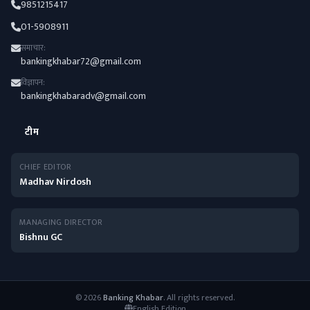
9851215417
01-5908911
समाचार:
bankingkhabar72@gmail.com
विज्ञापन:
bankingkhabaradv@gmail.com
टीम
CHIEF EDITOR
Madhav Nirdosh
MANAGING DIRECTOR
Bishnu GC
© 2026
Banking Khabar
. All rights reserved.
English Edition