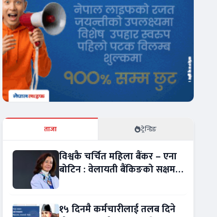
ताजा
ट्रेन्डिङ
विश्वकै चर्चित महिला बैंकर – एना
बोटिन : वेलायती बैंकिङको सक्षम
नेतृत्व !
१५ दिनमै कर्मचारीलाई तलब दिने