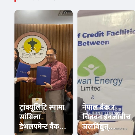
ट्रांक्यूलिटि स्पामा
नेपाल बैंक र
सांग्रिला
चितवन इनर्जीबीच
डेभलपमेन्ट वैंकका
जलविद्युत्