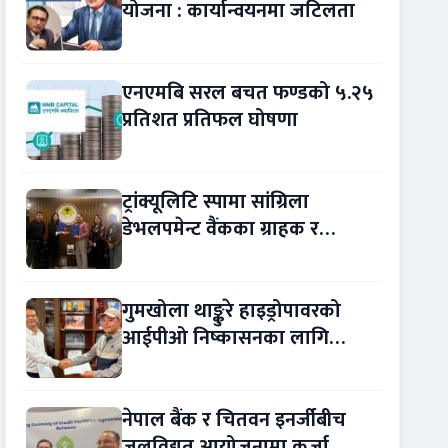
योजना : कार्यान्वयनमा जटिलता
एनएमबि सरल बचत फण्डको ५.२५
प्रतिशत प्रतिफल घोषणा
ट्रांक्यूलिटि स्पामा सांग्रिला
डेभलपमेन्ट वैंकका ग्राहक र
कर्मचारीले छुट पाउने
गुमखोला थाङ्कुरे हाइड्रोपावरको
आईपीओ निष्कासनका लागि
आरबीबी मर्चेन्ट नियुक्त
नेपाल बैंक र चितवन इनर्जीबीच
जलविद्युत् आयोजनामा कर्जा