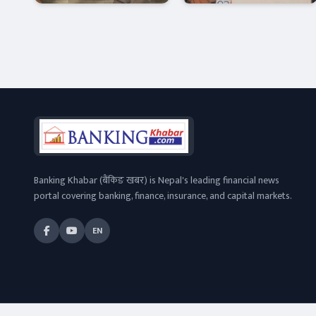
ग्राहक र
आयोजनामा कर्जा
कर्मचारीले छुट
सम्झौता
बैंक-वित्त
बैंक-वित्त
पाउने
Banking Khabar (बैंकिङ खबर) is Nepal's leading financial news
portal covering banking, finance, insurance, and capital markets.
EN