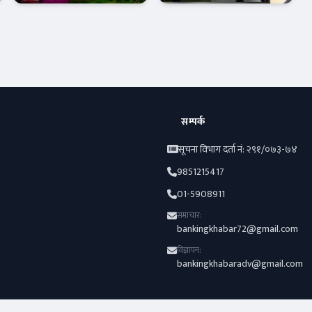
नाफा ३० प्रतिशत
बृद्धि , लाभांश
घट्यो !
क्षमता पनि बढ्यो !
Banner News
Banner News
सम्पर्क
सूचना विभाग दर्ता नं: २९१/०७३-७४
9851215417
01-5908911
समाचार:
bankingkhabar72@gmail.com
विज्ञापन:
bankingkhabaradv@gmail.com