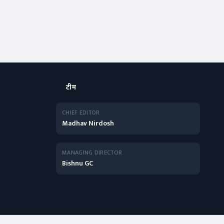
टीम
CHIEF EDITOR
Madhav Nirdosh
MANAGING DIRECTOR
Bishnu GC