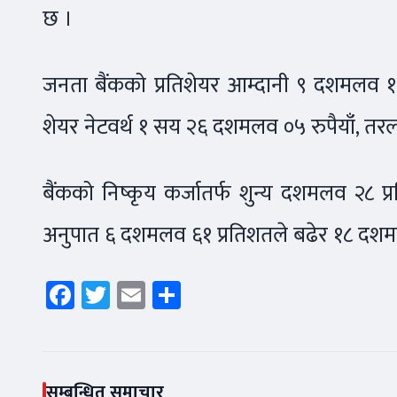
छ ।
जनता बैंकको प्रतिशेयर आम्दानी ९ दशमलव १८ र
शेयर नेटवर्थ १ सय २६ दशमलव ०५ रुपैयाँ, त
बैंकको निष्कृय कर्जातर्फ शुन्य दशमलव २८ 
अनुपात ६ दशमलव ६१ प्रतिशतले बढेर १८ दशम
Facebook
Twitter
Email
Share
सम्बन्धित समाचार