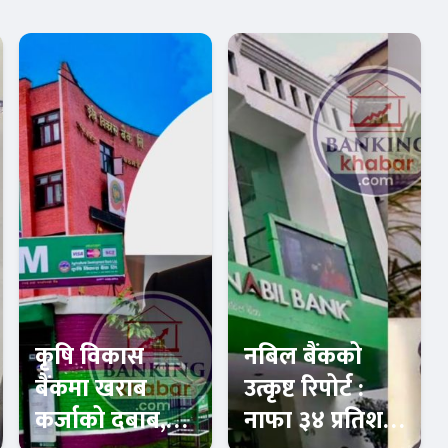
कृषि विकास
नबिल बैंकको
बैंकमा खराब
उत्कृष्ट रिपोर्ट :
कर्जाको दबाब,
नाफा ३४ प्रतिशत