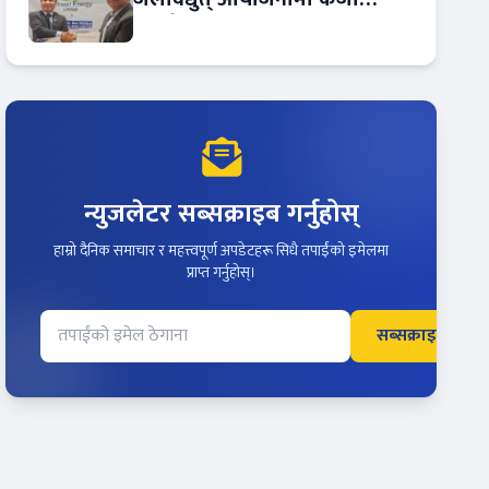
सम्झौता
न्युजलेटर सब्सक्राइब गर्नुहोस्
हाम्रो दैनिक समाचार र महत्त्वपूर्ण अपडेटहरू सिधै तपाईंको इमेलमा
प्राप्त गर्नुहोस्।
सब्सक्राइब