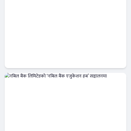
सिद्धार्थ बैंकले ल्यायो ‘महिला समृद्धि’ कर्जा, १५
लाखसम्म बिना धितो ऋण
Banner News