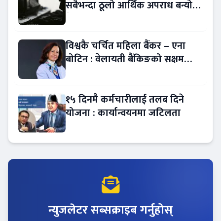
सबैभन्दा ठूलो आर्थिक अपराध बन्यो
बैंकिङ कसुर
विश्वकै चर्चित महिला बैंकर – एना
बोटिन : वेलायती बैंकिङको सक्षम
नेतृत्व !
१५ दिनमै कर्मचारीलाई तलब दिने
योजना : कार्यान्वयनमा जटिलता
न्युजलेटर सब्सक्राइब गर्नुहोस्