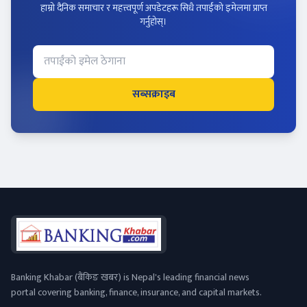
हाम्रो दैनिक समाचार र महत्त्वपूर्ण अपडेटहरू सिधै तपाईंको इमेलमा प्राप्त
गर्नुहोस्।
सब्सक्राइब
Banking Khabar (बैंकिङ खबर) is Nepal's leading financial news
portal covering banking, finance, insurance, and capital markets.