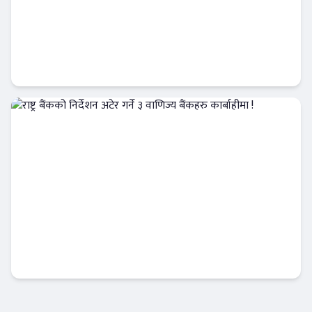
राष्ट्र बैंकको स्वायत्ततामाथि नयाँ बहस : मन्त्रिपरिषद्
हावी हुने संकेत !
आजको विशेष
राष्ट्र बैंकको निर्देशन अटेर गर्ने ३ वाणिज्य बैंकहरु
कार्बाहीमा !
Banner News