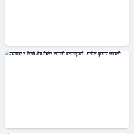
सिद्धार्थ बैंकले ल्यायो ‘महिला समृद्धि’ कर्जा, १५
लाखसम्म बिना धितो ऋण
Banner News
सरकार र निजी क्षेत्र मिलेर लगानी बढाउनुपर्छ :
मनोज कुमार ज्ञवाली