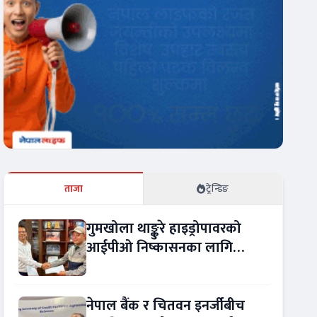
ताजा
ट्रेन्डिङ
गुमखोला थाङ्कुरे हाइड्रोपावरको
आईपीओ निष्कासनका लागि
आरबीबी मर्चेन्ट नियुक्त
नेपाल बैंक र चितवन इनर्जीबीच