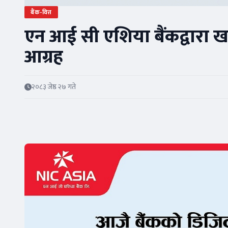
बैंक-वित्त
एन आई सी एशिया बैंकद्वारा ख
आग्रह
२०८३ जेष्ठ २७ गते