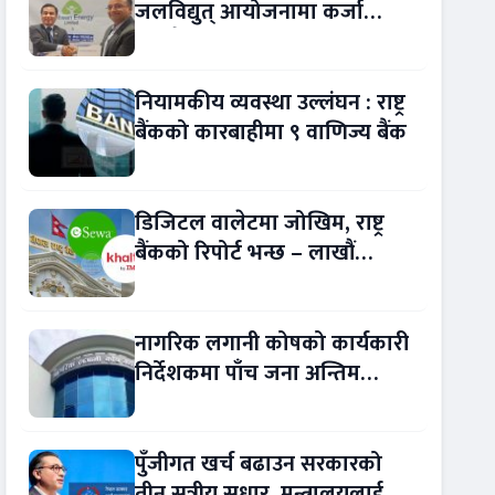
जलविद्युत् आयोजनामा कर्जा
सम्झौता
नियामकीय व्यवस्था उल्लंघन : राष्ट्र
बैंकको कारबाहीमा ९ वाणिज्य बैंक
डिजिटल वालेटमा जोखिम, राष्ट्र
बैंकको रिपोर्ट भन्छ – लाखौं
ग्राहकको विवरण अप्रमाणित !
नागरिक लगानी कोषको कार्यकारी
निर्देशकमा पाँच जना अन्तिम
प्रतिस्पर्धामा
पुँजीगत खर्च बढाउन सरकारको
तीन सूत्रीय सुधार, मन्त्रालयलाई