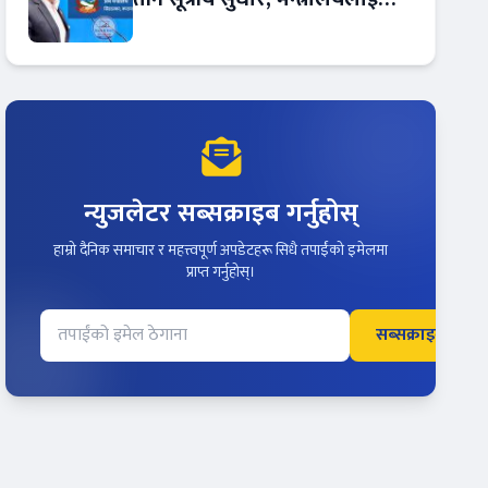
रकमान्तरको अधिकार
न्युजलेटर सब्सक्राइब गर्नुहोस्
हाम्रो दैनिक समाचार र महत्त्वपूर्ण अपडेटहरू सिधै तपाईंको इमेलमा
प्राप्त गर्नुहोस्।
सब्सक्राइब