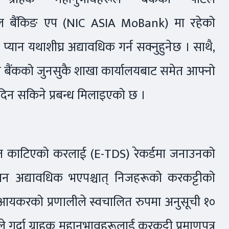
 बैंकिङ एप (NIC ASIA MoBank) मा रहेको
ान यथाशीघ्र अद्यावधिक गर्न सक्नुहुनेछ । साथै,
स बैंकको जुनसुकै शाखा कार्यालयबाट समेत आफ्नो
दिन सकिने प्रबन्ध मिलाइएको छ ।
 वापत काटिएको करलाई (E-TDS) रेकर्डमा जनाउनको
यान अद्यावधिक भएपश्चात् निजहरूको करकट्टीको
ँदा आयकरको प्रणालीले स्वचालित रुपमा अनुसूची १०
 गर्दा ग्राहक महानुभावहरूलाई करकट्टी प्रमाणपत्र