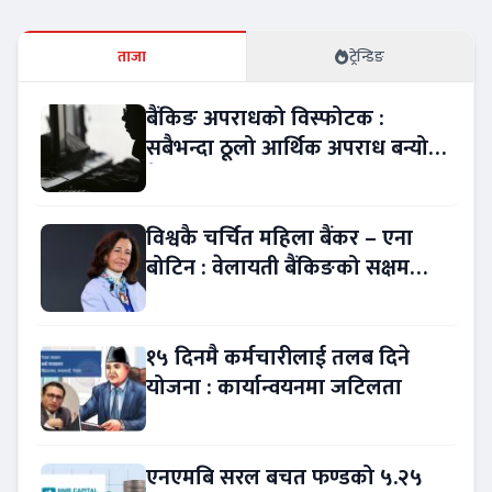
ताजा
ट्रेन्डिङ
बैंकिङ अपराधको विस्फोटक :
सबैभन्दा ठूलो आर्थिक अपराध बन्यो
बैंकिङ कसुर
विश्वकै चर्चित महिला बैंकर – एना
बोटिन : वेलायती बैंकिङको सक्षम
नेतृत्व !
१५ दिनमै कर्मचारीलाई तलब दिने
योजना : कार्यान्वयनमा जटिलता
एनएमबि सरल बचत फण्डको ५.२५