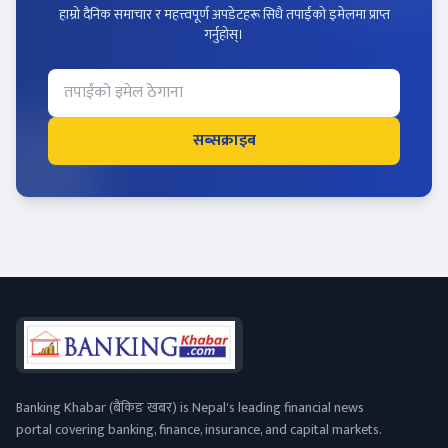
हाम्रो दैनिक समाचार र महत्त्वपूर्ण अपडेटहरू सिधै तपाईंको इमेलमा प्राप्त
गर्नुहोस्।
सब्सक्राइब
Banking Khabar (बैंकिङ खबर) is Nepal's leading financial news
portal covering banking, finance, insurance, and capital markets.