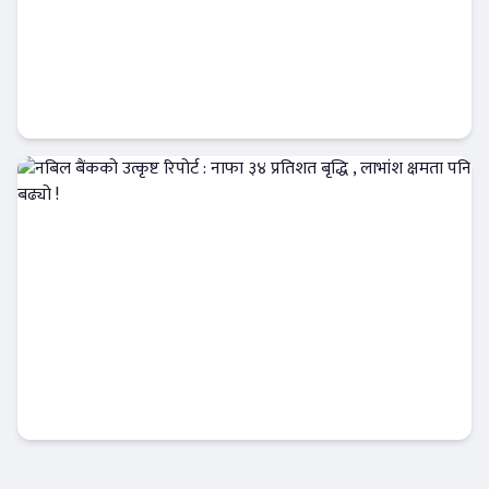
कृषि विकास बैंकमा खराब कर्जाको दबाब, नाफा ३०
प्रतिशत घट्यो !
Banner News
नबिल बैंकको उत्कृष्ट रिपोर्ट : नाफा ३४ प्रतिशत बृद्धि
, लाभांश क्षमता पनि बढ्यो !
Banner News