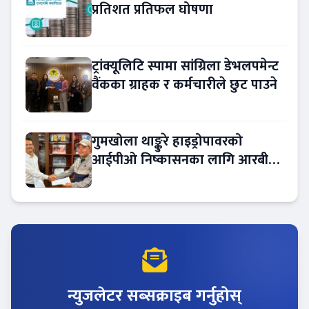
प्रतिशत प्रतिफल घोषणा
ट्रांक्यूलिटि स्पामा सांग्रिला डेभलपमेन्ट
वैंकका ग्राहक र कर्मचारीले छुट पाउने
गुमखोला थाङ्कुरे हाइड्रोपावरको
आईपीओ निष्कासनका लागि आरबीबी
मर्चेन्ट नियुक्त
न्युजलेटर सब्सक्राइब गर्नुहोस्