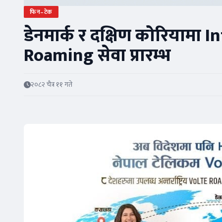
फिन–टेक
डेनमार्क र दक्षिण कोरियामा 
Roaming सेवा प्रारम्भ
२०८२ चैत्र ११ गते