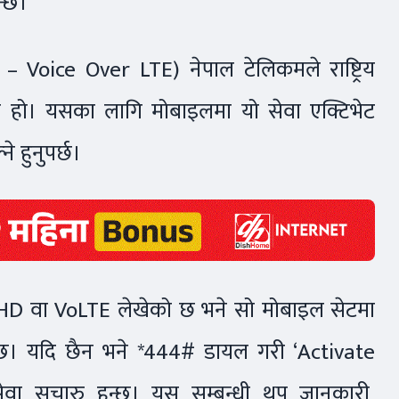
न्छ।
– Voice Over LTE) नेपाल टेलिकमले राष्ट्रिय
वा हो। यसका लागि मोबाइलमा यो सेवा एक्टिभेट
े हुनुपर्छ।
ा HD वा VoLTE लेखेको छ भने सो मोबाइल सेटमा
 हुन्छ। यदि छैन भने *444# डायल गरी ‘Activate
सेवा सुचारु हुन्छ। यस सम्बन्धी थप जानकारी