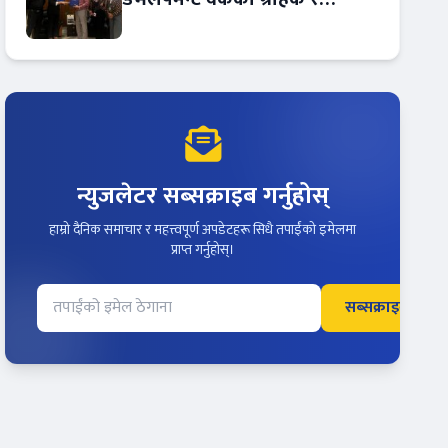
कर्मचारीले छुट पाउने
न्युजलेटर सब्सक्राइब गर्नुहोस्
हाम्रो दैनिक समाचार र महत्त्वपूर्ण अपडेटहरू सिधै तपाईंको इमेलमा
प्राप्त गर्नुहोस्।
सब्सक्राइब