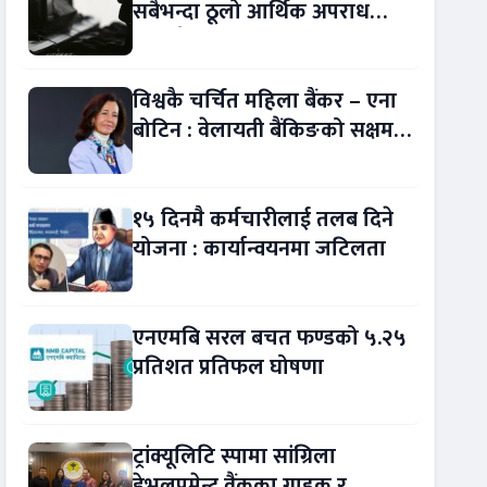
सबैभन्दा ठूलो आर्थिक अपराध
बन्यो बैंकिङ कसुर
विश्वकै चर्चित महिला बैंकर – एना
बोटिन : वेलायती बैंकिङको सक्षम
नेतृत्व !
१५ दिनमै कर्मचारीलाई तलब दिने
योजना : कार्यान्वयनमा जटिलता
एनएमबि सरल बचत फण्डको ५.२५
प्रतिशत प्रतिफल घोषणा
ट्रांक्यूलिटि स्पामा सांग्रिला
डेभलपमेन्ट वैंकका ग्राहक र