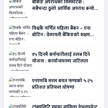
बैंकिङ अपराधको विस्फोटक :
सबैभन्दा ठूलो आर्थिक अपराध बन्यो
बैंकिङ कसुर
विश्वकै चर्चित महिला बैंकर – एना
बोटिन : वेलायती बैंकिङको सक्षम
नेतृत्व !
१५ दिनमै कर्मचारीलाई तलब दिने
योजना : कार्यान्वयनमा जटिलता
एनएमबि सरल बचत फण्डको ५.२५
प्रतिशत प्रतिफल घोषणा
ट्रांक्यूलिटि स्पामा सांग्रिला डेभलपमेन्ट