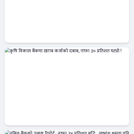
नेपाल बैंक र चितवन इनर्जीबीच जलविद्युत्
आयोजनामा कर्जा सम्झौता
बैंक-वित्त
कृषि विकास बैंकमा खराब कर्जाको दबाब, नाफा ३०
प्रतिशत घट्यो !
Banner News