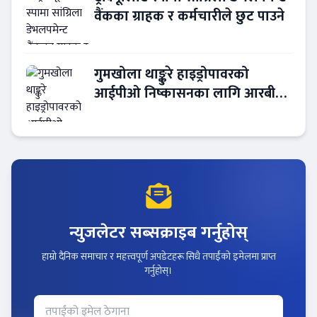
वैंकका ग्राहक र कर्मचारीले छुट पाउने
गुमखोला थाङ्कुरे हाइड्रोपावरको
आईपीओ निष्कासनका लागि आरबीबी
मर्चेन्ट नियुक्त
न्युजलेटर सब्सक्राइब गर्नुहोस्
हाम्रो दैनिक समाचार र महत्त्वपूर्ण अपडेटहरू सिधै तपाईंको इमेलमा प्राप्त
गर्नुहोस्।