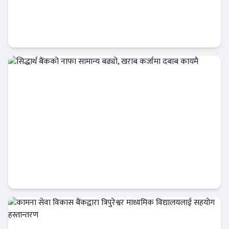
नबिल बैंक लिमिटेडको ‘नबिल बैंक एजुकेशन हब’
सञ्चालनमा
बैंक-वित्त
सिद्धार्थ बैंकको नाफा सामान्य बढ्यो, खराब कर्जामा
दबाब कायमै
बैंक-वित्त