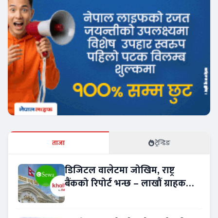
ताजा
ट्रेन्डिङ
डिजिटल वालेटमा जोखिम, राष्ट्र
बैंकको रिपोर्ट भन्छ – लाखौं ग्राहकको
विवरण अप्रमाणित !