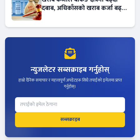
दबाब, अधिकाँसको खराब कर्जा बढ्दो
!
न्युजलेटर सब्सक्राइब गर्नुहोस्
हाम्रो दैनिक समाचार र महत्त्वपूर्ण अपडेटहरू सिधै तपाईंको इमेलमा प्राप्त
गर्नुहोस्।
सब्सक्राइब