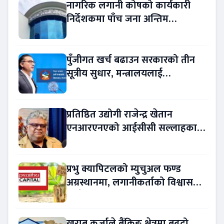
नागरिक लगानी कोषको कार्यकारी
निर्देशकमा पाँच जना अन्तिम
प्रतिस्पर्धामा
पुँजीगत खर्च बढाउन सरकारको तीन
सूत्रीय सुधार, मन्त्रालयलाई
रकमान्तरको अधिकार
प्रतिष्ठित उद्योगी राजेन्द्र खेतान
एनआरएनएको आईसीसी सल्लाहकार
नियुक्त
प्रभु क्यापिटलको म्युचुअल फण्ड
अग्रस्थानमा, लगानीकर्ताको विश्वास
बढ्दै
खराब कर्जाले बैंकिङ क्षेत्रमा बढ्दो