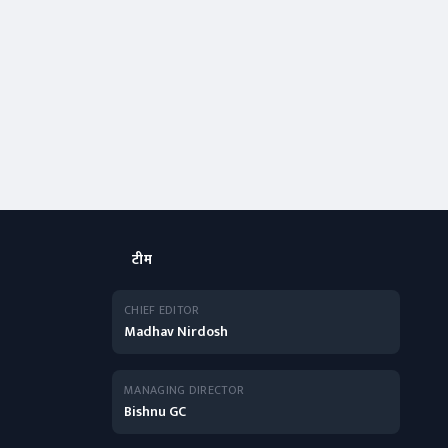
टीम
CHIEF EDITOR
Madhav Nirdosh
MANAGING DIRECTOR
Bishnu GC