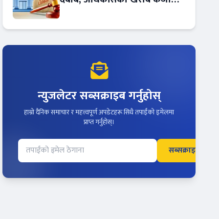
बढ्दो !
न्युजलेटर सब्सक्राइब गर्नुहोस्
हाम्रो दैनिक समाचार र महत्त्वपूर्ण अपडेटहरू सिधै तपाईंको इमेलमा
प्राप्त गर्नुहोस्।
सब्सक्राइब