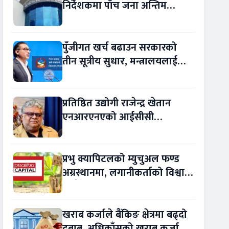
निर्देशकमा पाँच जना अन्तिम
प्रतिस्पर्धामा
पुँजीगत खर्च बढाउन सरकारको
तीन सूत्रीय सुधार, मन्त्रालयलाई
रकमान्तरको अधिकार
प्रतिष्ठित उद्योगी राजेन्द्र खेतान
एनआरएनएको आईसीसी
सल्लाहकार नियुक्त
प्रभु क्यापिटलको म्युचुअल फण्ड
अग्रस्थानमा, लगानीकर्ताको विश्वास
बढ्दै
खराब कर्जाले बैंकिङ क्षेत्रमा बढ्दो
दबाब, अधिकाँसको खराब कर्जा