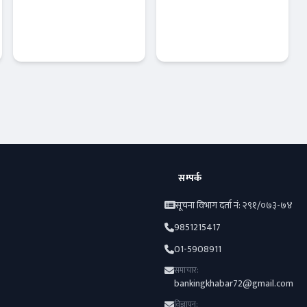
नाफा सामान्य
विकास बैंकद्वारा
बढ्यो, खराब
त्रिपुरेश्वर
कर्जामा दबाब
माध्यमिक
कायमै
विद्यालयलाई
बैंक-वित्त
बैंक-वित्त
सहयोग
हस्तान्तरण
सम्पर्क
सूचना विभाग दर्ता नं: २९१/०७३-७४
9851215417
01-5908911
समाचार:
bankingkhabar72@gmail.com
विज्ञापन: