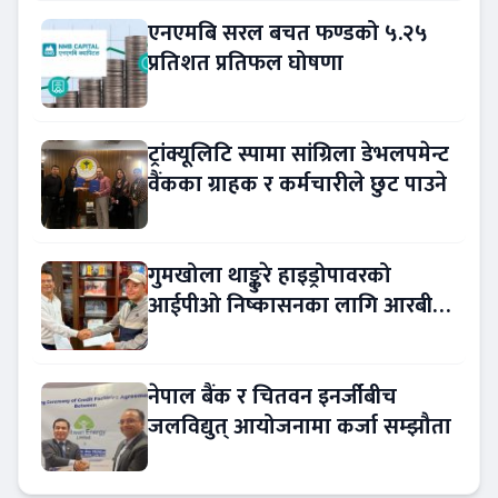
एनएमबि सरल बचत फण्डको ५.२५
प्रतिशत प्रतिफल घोषणा
ट्रांक्यूलिटि स्पामा सांग्रिला डेभलपमेन्ट
वैंकका ग्राहक र कर्मचारीले छुट पाउने
गुमखोला थाङ्कुरे हाइड्रोपावरको
आईपीओ निष्कासनका लागि आरबीबी
मर्चेन्ट नियुक्त
नेपाल बैंक र चितवन इनर्जीबीच
जलविद्युत् आयोजनामा कर्जा सम्झौता