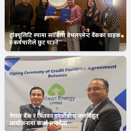
ट्रांक्यूलिटि स्पामा सांग्रिला डेभलपमेन्ट वैंकका ग्राहक
र कर्मचारीले छुट पाउने
बैंक-वित्त
नेपाल बैंक र चितवन इनर्जीबीच जलविद्युत्
आयोजनामा कर्जा सम्झौता