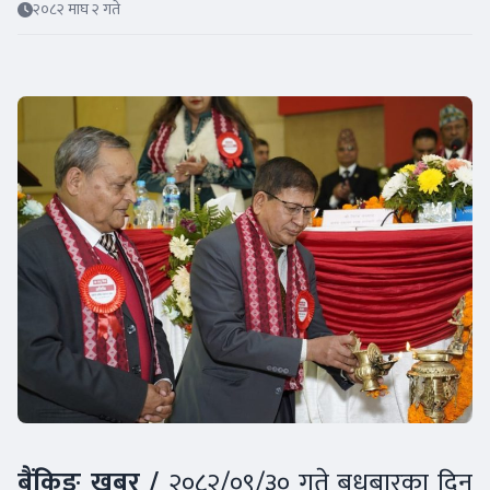
२०८२ माघ २ गते
बैंकिङ खबर /
२०८२/०९/३० गते बुधबारका दिन