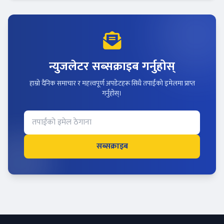
न्युजलेटर सब्सक्राइब गर्नुहोस्
हाम्रो दैनिक समाचार र महत्त्वपूर्ण अपडेटहरू सिधै तपाईंको इमेलमा प्राप्त
गर्नुहोस्।
सब्सक्राइब