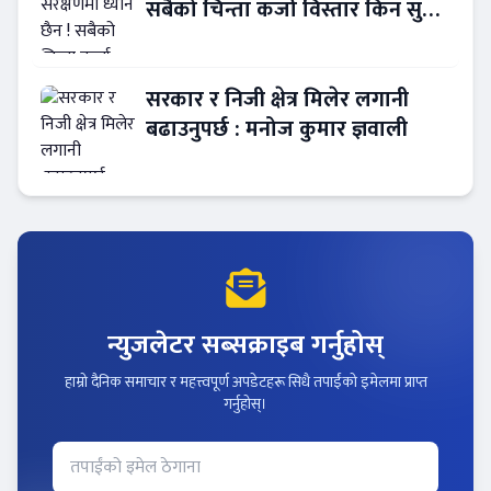
सबैको चिन्ता कर्जा विस्तार किन सुस्त
?
सरकार र निजी क्षेत्र मिलेर लगानी
बढाउनुपर्छ : मनोज कुमार ज्ञवाली
न्युजलेटर सब्सक्राइब गर्नुहोस्
हाम्रो दैनिक समाचार र महत्त्वपूर्ण अपडेटहरू सिधै तपाईंको इमेलमा प्राप्त
गर्नुहोस्।