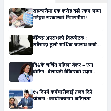
सहकारीमा एक करोड बढी रकम जम्मा
गर्नेहरु सरकारको निगरानीमा !
बैंकिङ अपराधको विस्फोटक :
सबैभन्दा ठूलो आर्थिक अपराध बन्यो
बैंकिङ कसुर
विश्वकै चर्चित महिला बैंकर – एना
बोटिन : वेलायती बैंकिङको सक्षम
नेतृत्व !
१५ दिनमै कर्मचारीलाई तलब दिने
योजना : कार्यान्वयनमा जटिलता