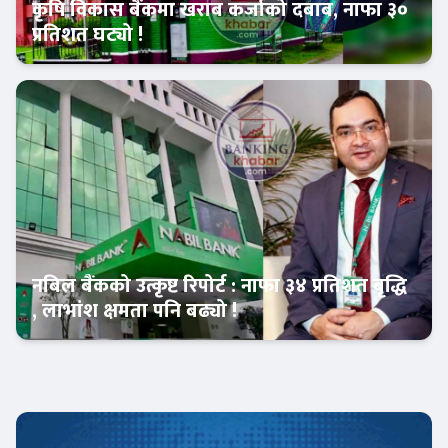
कृषि विकास बैंकमा खराब कर्जाको दबाब, नाफा ३०
प्रतिशत घट्यो !
Banner News
नबिल बैंकको उत्कृष्ट रिपोर्ट : नाफा ३४ प्रतिशत बृद्धि
, लाभांश क्षमता पनि बढ्यो !
Banner News