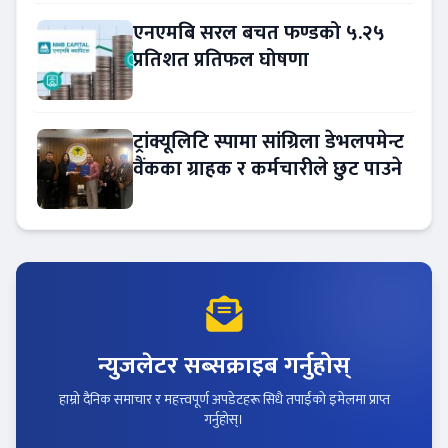
एनएमबि सरल बचत फण्डको ५.२५
प्रतिशत प्रतिफल घोषणा
ट्रांक्यूलिटि स्पामा सांग्रिला डेभलपमेन्ट
वैंकका ग्राहक र कर्मचारीले छुट पाउने
न्युजलेटर सब्सक्राइब गर्नुहोस्
हाम्रो दैनिक समाचार र महत्त्वपूर्ण अपडेटहरू सिधै तपाईंको इमेलमा प्राप्त
गर्नुहोस्।