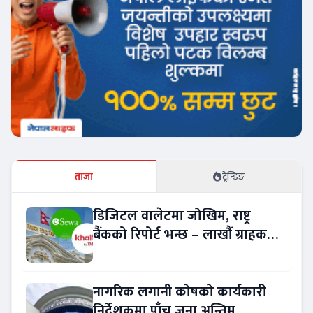
ताजा
ट्रेन्डिङ
डिजिटल वालेटमा जोखिम, राष्ट्र
बैंकको रिपोर्ट भन्छ – लाखौं ग्राहकको
विवरण अप्रमाणित !
नागरिक लगानी कोषको कार्यकारी
निर्देशकमा पाँच जना अन्तिम