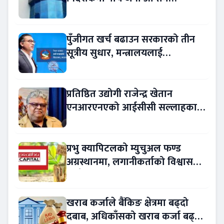
प्रतिस्पर्धामा
पुँजीगत खर्च बढाउन सरकारको तीन
सूत्रीय सुधार, मन्त्रालयलाई
रकमान्तरको अधिकार
प्रतिष्ठित उद्योगी राजेन्द्र खेतान
एनआरएनएको आईसीसी सल्लाहकार
नियुक्त
प्रभु क्यापिटलको म्युचुअल फण्ड
अग्रस्थानमा, लगानीकर्ताको विश्वास
बढ्दै
खराब कर्जाले बैंकिङ क्षेत्रमा बढ्दो
दबाब, अधिकाँसको खराब कर्जा बढ्दो