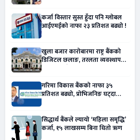
बढ्यो !
कर्जा विस्तार सुस्त हुँदा पनि ग्लोबल
आईएमईको नाफा २३ प्रतिशत बढ्यो !
खुला बजार कारोबारमा राष्ट्र बैंकको
डिजिटल छलाङ, तरलता व्यवस्थापन
थप प्रविधिमैत्री
गरिमा विकास बैंकको नाफा ३५
प्रतिशत बढ्यो, प्रोभिजनिङ घट्दा
आम्दानीमा छलाङ !
सिद्धार्थ बैंकले ल्यायो ‘महिला समृद्धि’
कर्जा, १५ लाखसम्म बिना धितो ऋण