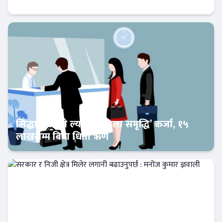
प्रोभिजनिङ घट्दा आम्दानीमा छलाङ !
Banner News
सिद्धार्थ बैंकले ल्यायो ‘महिला समृद्धि’ कर्जा, १५
लाखसम्म बिना धितो ऋण
Banner News