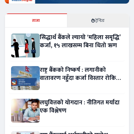
ताजा
ट्रेन्डिङ
सिद्धार्थ बैंकले ल्यायो ‘महिला समृद्धि’
कर्जा, १५ लाखसम्म बिना धितो ऋण
राष्ट्र बैंकको निष्कर्ष : लगानीको
वातावरण नहुँदा कर्जा विस्तार रोकियो
!
लघुवित्तको योगदान : नीतिगत मर्यादा
एक विश्लेषण