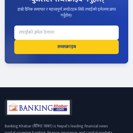
हाम्रो दैनिक समाचार र महत्त्वपूर्ण अपडेटहरू सिधै तपाईंको इमेलमा प्राप्त
गर्नुहोस्।
सब्सक्राइब
Banking Khabar (बैंकिङ खबर) is Nepal's leading financial news
portal covering banking, finance, insurance, and capital markets.