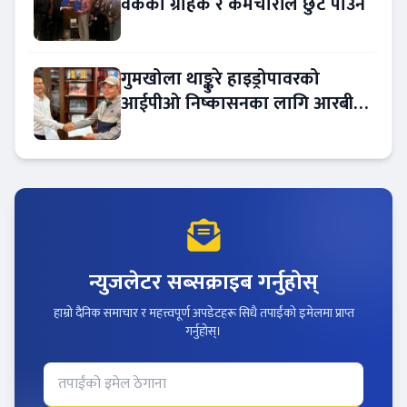
वैंकका ग्राहक र कर्मचारीले छुट पाउने
गुमखोला थाङ्कुरे हाइड्रोपावरको
आईपीओ निष्कासनका लागि आरबीबी
मर्चेन्ट नियुक्त
न्युजलेटर सब्सक्राइब गर्नुहोस्
हाम्रो दैनिक समाचार र महत्त्वपूर्ण अपडेटहरू सिधै तपाईंको इमेलमा प्राप्त
गर्नुहोस्।