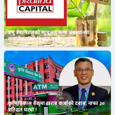
प्रभु क्यापिटलको म्युचुअल फण्ड अग्रस्थानमा,
लगानीकर्ताको विश्वास बढ्दै
Banner News
कृषि विकास बैंकमा खराब कर्जाको दबाब, नाफा ३०
प्रतिशत घट्यो !