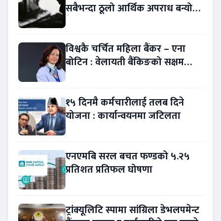
सबैभन्दा ठूलो आर्थिक अपराध बन्यो
बैंकिङ कसुर
विश्वकै चर्चित महिला बैंकर – एना
बोटिन : वेलायती बैंकिङको सक्षम
नेतृत्व !
१५ दिनमै कर्मचारीलाई तलब दिने
योजना : कार्यान्वयनमा जटिलता
एनएमबि सरल बचत फण्डको ५.२५
प्रतिशत प्रतिफल घोषणा
ट्रांक्यूलिटि स्पामा सांग्रिला डेभलपमेन्ट