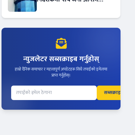
प्रतिस्पर्धामा
न्युजलेटर सब्सक्राइब गर्नुहोस्
हाम्रो दैनिक समाचार र महत्त्वपूर्ण अपडेटहरू सिधै तपाईंको इमेलमा
प्राप्त गर्नुहोस्।
सब्सक्राइब