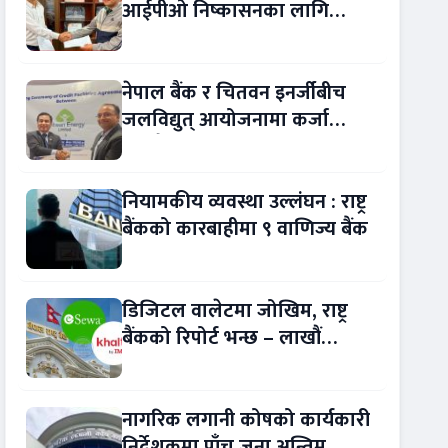
आईपीओ निष्कासनका लागि
आरबीबी मर्चेन्ट नियुक्त
नेपाल बैंक र चितवन इनर्जीबीच
जलविद्युत् आयोजनामा कर्जा
सम्झौता
नियामकीय व्यवस्था उल्लंघन : राष्ट्र
बैंकको कारबाहीमा ९ वाणिज्य बैंक
डिजिटल वालेटमा जोखिम, राष्ट्र
बैंकको रिपोर्ट भन्छ – लाखौं
ग्राहकको विवरण अप्रमाणित !
नागरिक लगानी कोषको कार्यकारी
निर्देशकमा पाँच जना अन्तिम