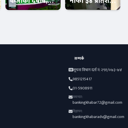
कर्जाको दबाब,
नाफा ३४ प्रतिशत
नाफा ३० प्रतिशत
बृद्धि , लाभांश
घट्यो !
क्षमता पनि बढ्यो !
Banner News
Banner News
सम्पर्क
सूचना विभाग दर्ता नं: २९१/०७३-७४
9851215417
01-5908911
समाचार:
bankingkhabar72@gmail.com
विज्ञापन:
bankingkhabaradv@gmail.com