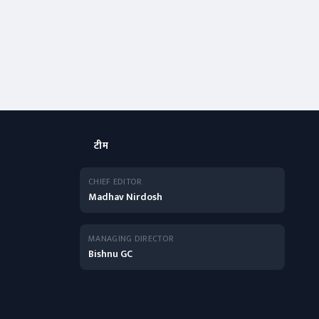
टीम
CHIEF EDITOR
Madhav Nirdosh
MANAGING DIRECTOR
Bishnu GC