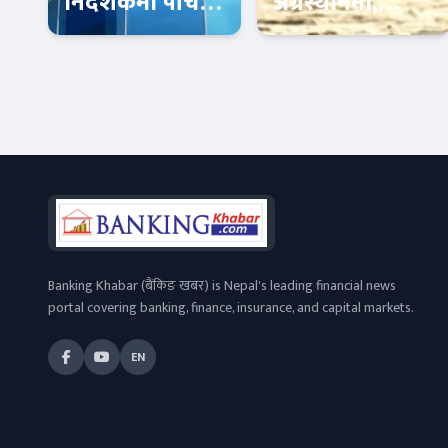
निर्देशकमा पाँच
अग्रस्थानमा,
जना अन्तिम
लगानीकर्ताको
प्रतिस्पर्धामा
विश्वास बढ्दै
Banner News
Banner News
Banking Khabar (बैंकिङ खबर) is Nepal's leading financial news
portal covering banking, finance, insurance, and capital markets.
EN