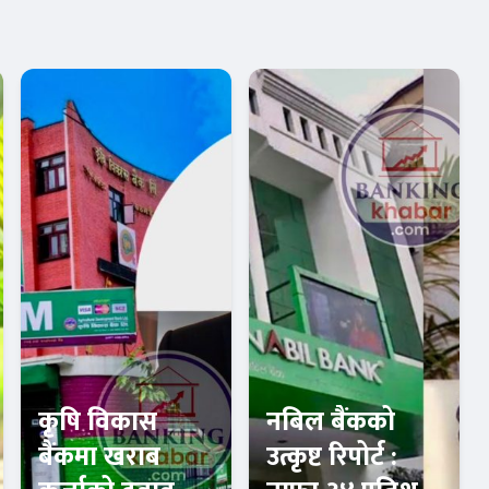
कृषि विकास
नबिल बैंकको
बैंकमा खराब
उत्कृष्ट रिपोर्ट :