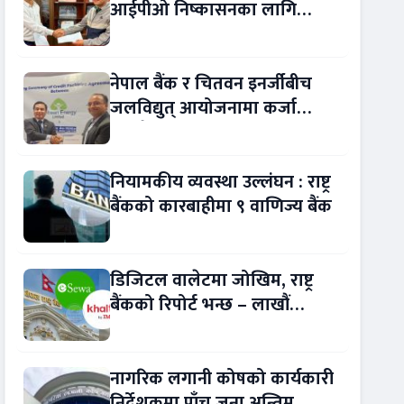
आईपीओ निष्कासनका लागि
आरबीबी मर्चेन्ट नियुक्त
नेपाल बैंक र चितवन इनर्जीबीच
जलविद्युत् आयोजनामा कर्जा
सम्झौता
नियामकीय व्यवस्था उल्लंघन : राष्ट्र
बैंकको कारबाहीमा ९ वाणिज्य बैंक
डिजिटल वालेटमा जोखिम, राष्ट्र
बैंकको रिपोर्ट भन्छ – लाखौं
ग्राहकको विवरण अप्रमाणित !
नागरिक लगानी कोषको कार्यकारी
निर्देशकमा पाँच जना अन्तिम