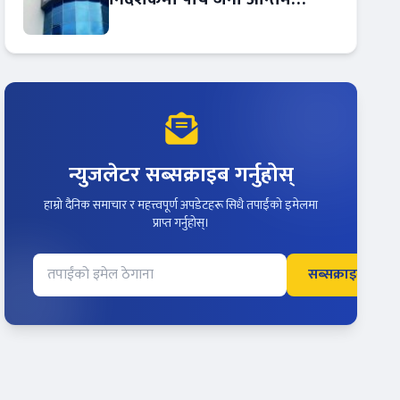
प्रतिस्पर्धामा
न्युजलेटर सब्सक्राइब गर्नुहोस्
हाम्रो दैनिक समाचार र महत्त्वपूर्ण अपडेटहरू सिधै तपाईंको इमेलमा
प्राप्त गर्नुहोस्।
सब्सक्राइब