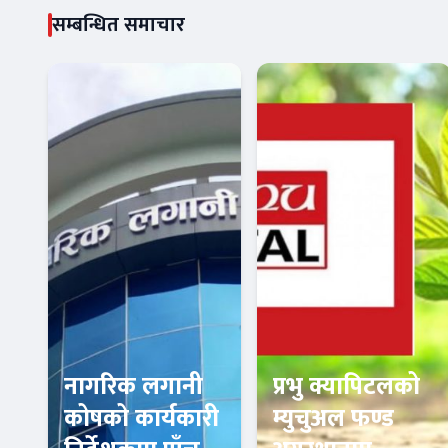
सम्बन्धित समाचार
नागरिक लगानी
प्रभु क्यापिटलको
कोषको कार्यकारी
म्युचुअल फण्ड