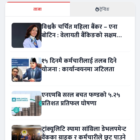
ताजा
ट्रेन्डिङ
विश्वकै चर्चित महिला बैंकर – एना
बोटिन : वेलायती बैंकिङको सक्षम
नेतृत्व !
१५ दिनमै कर्मचारीलाई तलब दिने
योजना : कार्यान्वयनमा जटिलता
एनएमबि सरल बचत फण्डको ५.२५
प्रतिशत प्रतिफल घोषणा
ट्रांक्यूलिटि स्पामा सांग्रिला डेभलपमेन्ट
वैंकका ग्राहक र कर्मचारीले छुट पाउने