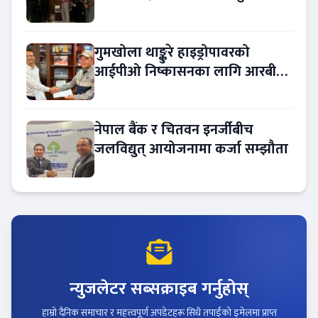
गुमखोला थाङ्कुरे हाइड्रोपावरको
आईपीओ निष्कासनका लागि आरबीबी
मर्चेन्ट नियुक्त
नेपाल बैंक र चितवन इनर्जीबीच
जलविद्युत् आयोजनामा कर्जा सम्झौता
न्युजलेटर सब्सक्राइब गर्नुहोस्
हाम्रो दैनिक समाचार र महत्त्वपूर्ण अपडेटहरू सिधै तपाईंको इमेलमा प्राप्त