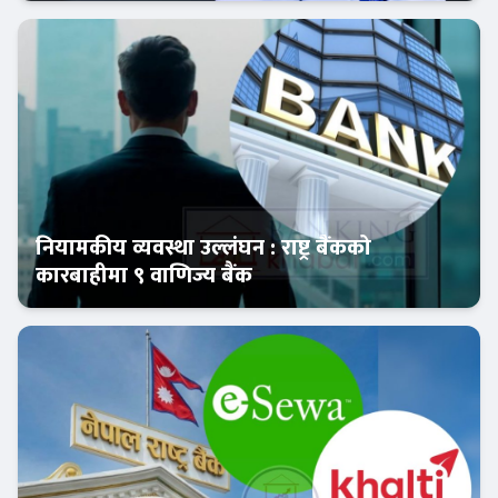
आजको विशेष
नियामकीय व्यवस्था उल्लंघन : राष्ट्र बैंकको
कारबाहीमा ९ वाणिज्य बैंक
आजको विशेष