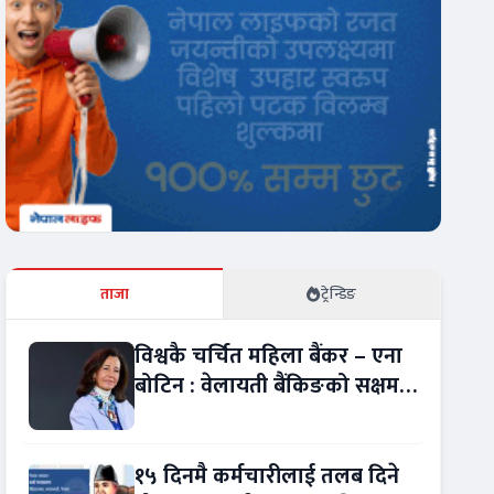
ताजा
ट्रेन्डिङ
विश्वकै चर्चित महिला बैंकर – एना
बोटिन : वेलायती बैंकिङको सक्षम
नेतृत्व !
१५ दिनमै कर्मचारीलाई तलब दिने