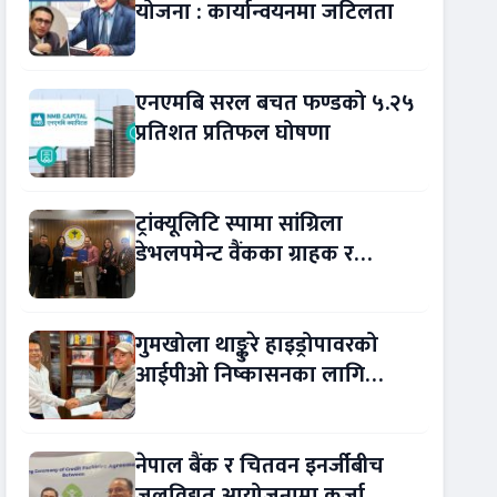
योजना : कार्यान्वयनमा जटिलता
एनएमबि सरल बचत फण्डको ५.२५
प्रतिशत प्रतिफल घोषणा
ट्रांक्यूलिटि स्पामा सांग्रिला
डेभलपमेन्ट वैंकका ग्राहक र
कर्मचारीले छुट पाउने
गुमखोला थाङ्कुरे हाइड्रोपावरको
आईपीओ निष्कासनका लागि
आरबीबी मर्चेन्ट नियुक्त
नेपाल बैंक र चितवन इनर्जीबीच
जलविद्युत् आयोजनामा कर्जा