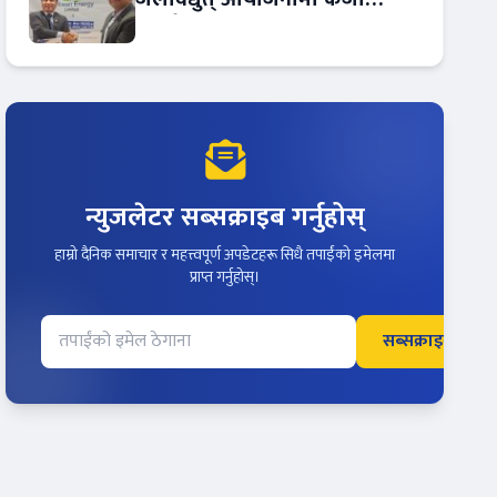
सम्झौता
न्युजलेटर सब्सक्राइब गर्नुहोस्
हाम्रो दैनिक समाचार र महत्त्वपूर्ण अपडेटहरू सिधै तपाईंको इमेलमा
प्राप्त गर्नुहोस्।
सब्सक्राइब