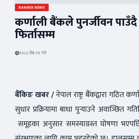
BANNER NEWS
कर्णाली बैंकले पुनर्जीवन पाउँदै
फिर्तासम्म
२०८३ जेष्ठ २४ गते
बैंकिङ खबर /
नेपाल राष्ट्र बैंकद्वारा गठित क
सुधार प्रक्रियामा बाधा पुर्‍याउने अवाञ्छित 
समूहका अनुसार समस्याग्रस्त घोषणा भएपछि ब
संरक्षणका लागि काम भइरहेको छ। हालसम्म कर