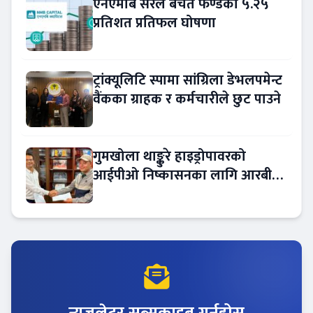
एनएमबि सरल बचत फण्डको ५.२५
प्रतिशत प्रतिफल घोषणा
ट्रांक्यूलिटि स्पामा सांग्रिला डेभलपमेन्ट
वैंकका ग्राहक र कर्मचारीले छुट पाउने
गुमखोला थाङ्कुरे हाइड्रोपावरको
आईपीओ निष्कासनका लागि आरबीबी
मर्चेन्ट नियुक्त
न्युजलेटर सब्सक्राइब गर्नुहोस्