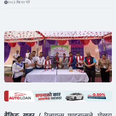
२०८३ जेष्ठ १२ गते
बैंकिङ खबर /
रिलायन्स फाइनान्सले, पोखरा