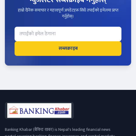
हाम्रो दैनिक समाचार र महत्त्वपूर्ण अपडेटहरू सिधै तपाईंको इमेलमा प्राप्त
गर्नुहोस्।
सब्सक्राइब
Banking Khabar (बैंकिङ खबर) is Nepal's leading financial news