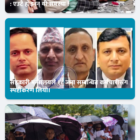
: एउटै होइनन् यी समस्या !
Banner News
सहकारी मन्त्रालयले १८ जना सम्बन्धित कर्मचारीसँग
स्पष्टीकरण लियो।
Banner News