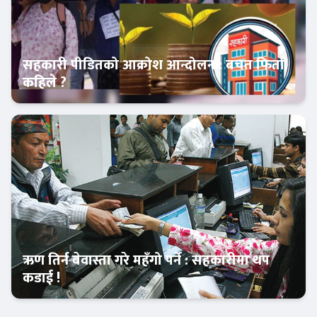
सहकारी पीडितको आक्रोश आन्दोलन : बचत फिर्ता
कहिले ?
आजको विशेष
ऋण तिर्न बेवास्ता गरे महँगो पर्ने : सहकारीमा थप
कडाई !
Banner News