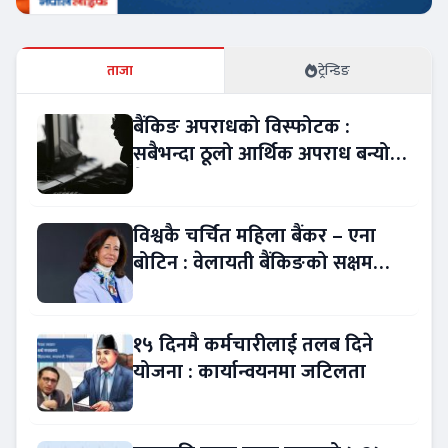
ताजा
ट्रेन्डिङ
बैंकिङ अपराधको विस्फोटक :
सबैभन्दा ठूलो आर्थिक अपराध बन्यो
बैंकिङ कसुर
विश्वकै चर्चित महिला बैंकर – एना
बोटिन : वेलायती बैंकिङको सक्षम
नेतृत्व !
१५ दिनमै कर्मचारीलाई तलब दिने
योजना : कार्यान्वयनमा जटिलता