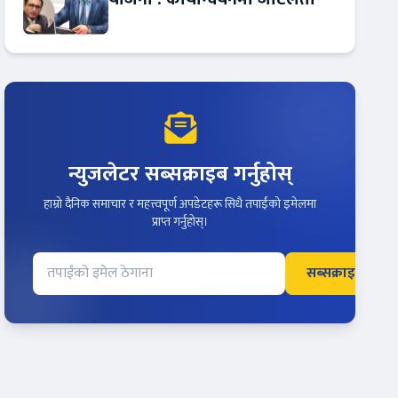
न्युजलेटर सब्सक्राइब गर्नुहोस्
हाम्रो दैनिक समाचार र महत्त्वपूर्ण अपडेटहरू सिधै तपाईंको इमेलमा
प्राप्त गर्नुहोस्।
सब्सक्राइब