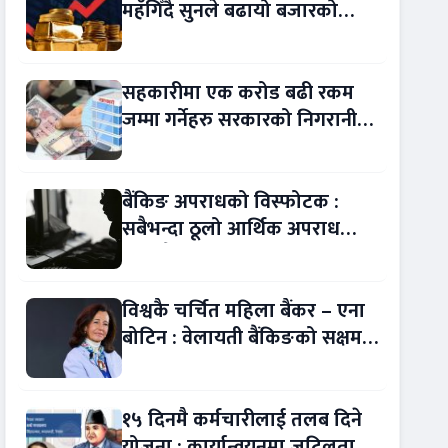
महँगिँदै सुनले बढायो बजारको
चासो !
सहकारीमा एक करोड बढी रकम
जम्मा गर्नेहरु सरकारको निगरानीमा
!
बैंकिङ अपराधको विस्फोटक :
सबैभन्दा ठूलो आर्थिक अपराध
बन्यो बैंकिङ कसुर
विश्वकै चर्चित महिला बैंकर – एना
बोटिन : वेलायती बैंकिङको सक्षम
नेतृत्व !
१५ दिनमै कर्मचारीलाई तलब दिने
योजना : कार्यान्वयनमा जटिलता