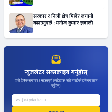
?
सरकार र निजी क्षेत्र मिलेर लगानी
बढाउनुपर्छ : मनोज कुमार ज्ञवाली
न्युजलेटर सब्सक्राइब गर्नुहोस्
हाम्रो दैनिक समाचार र महत्त्वपूर्ण अपडेटहरू सिधै तपाईंको इमेलमा प्राप्त
गर्नुहोस्।