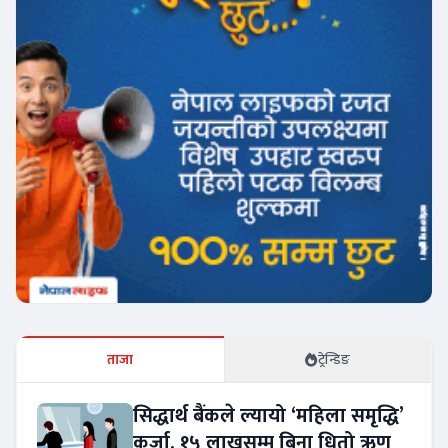
ताजा
ट्रेन्डिङ
सिद्धार्थ बैंकले ल्यायो ‘महिला समृद्धि’
कर्जा, १५ लाखसम्म बिना धितो ऋण