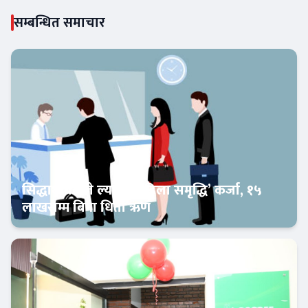
सम्बन्धित समाचार
सिद्धार्थ बैंकले ल्यायो ‘महिला समृद्धि’ कर्जा, १५
लाखसम्म बिना धितो ऋण
Banner News