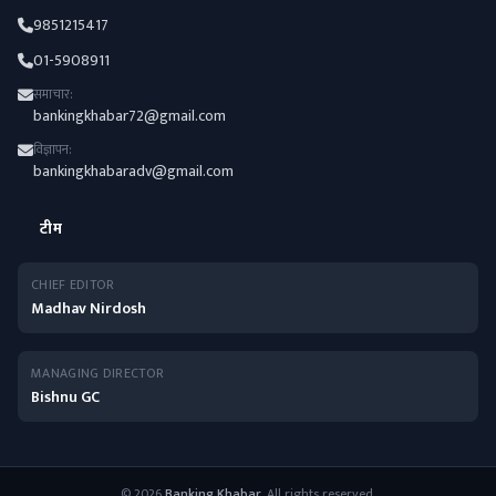
9851215417
01-5908911
समाचार:
bankingkhabar72@gmail.com
विज्ञापन:
bankingkhabaradv@gmail.com
टीम
CHIEF EDITOR
Madhav Nirdosh
MANAGING DIRECTOR
Bishnu GC
© 2026
Banking Khabar
. All rights reserved.