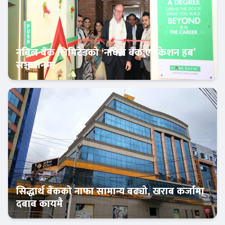
नबिल बैंक लिमिटेडको ‘नबिल बैंक एजुकेशन हब’
सञ्चालनमा
बैंक-वित्त
सिद्धार्थ बैंकको नाफा सामान्य बढ्यो, खराब कर्जामा
दबाब कायमै