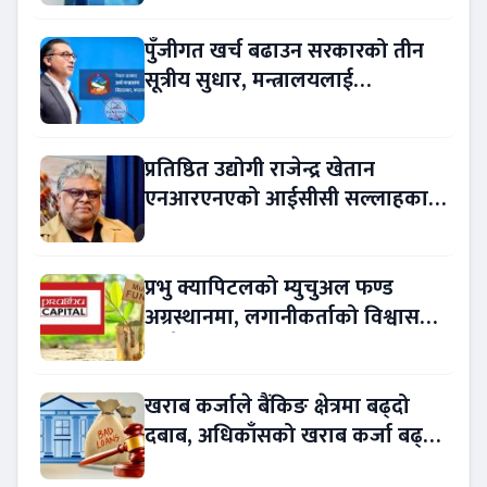
पुँजीगत खर्च बढाउन सरकारको तीन
सूत्रीय सुधार, मन्त्रालयलाई
रकमान्तरको अधिकार
प्रतिष्ठित उद्योगी राजेन्द्र खेतान
एनआरएनएको आईसीसी सल्लाहकार
नियुक्त
प्रभु क्यापिटलको म्युचुअल फण्ड
अग्रस्थानमा, लगानीकर्ताको विश्वास
बढ्दै
खराब कर्जाले बैंकिङ क्षेत्रमा बढ्दो
दबाब, अधिकाँसको खराब कर्जा बढ्दो
!