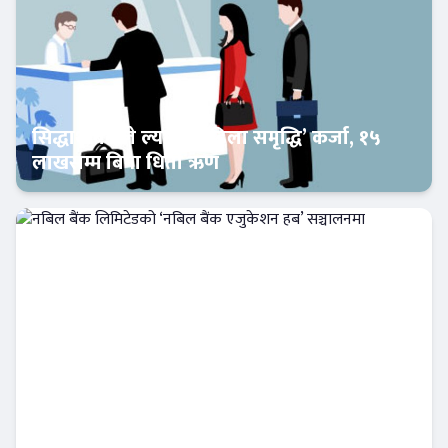
सिद्धार्थ बैंकले ल्यायो ‘महिला समृद्धि’ कर्जा, १५
लाखसम्म बिना धितो ऋण
Banner News
नबिल बैंक लिमिटेडको ‘नबिल बैंक एजुकेशन हब’
सञ्चालनमा