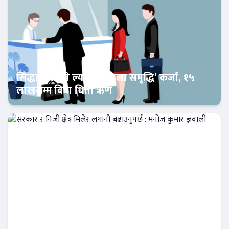
सिद्धार्थ बैंकले ल्यायो ‘महिला समृद्धि’ कर्जा, १५
लाखसम्म बिना धितो ऋण
Banner News
सरकार र निजी क्षेत्र मिलेर लगानी बढाउनुपर्छ :