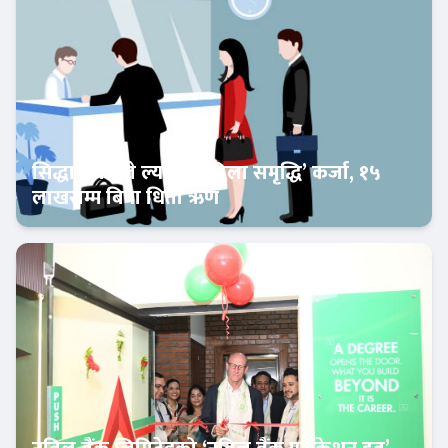
सिद्धार्थ बैंकले ल्यायो ‘महिला समृद्धि’ कर्जा, १५
लाखसम्म बिना धितो ऋण
Banner News