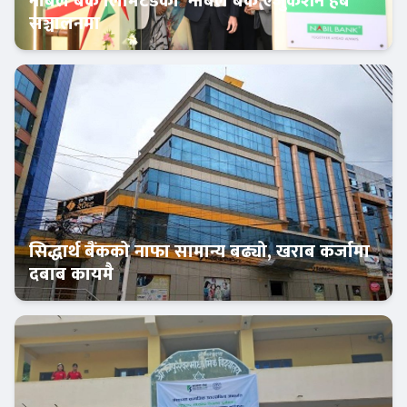
नबिल बैंक लिमिटेडको ‘नबिल बैंक एजुकेशन हब’
सञ्चालनमा
बैंक-वित्त
सिद्धार्थ बैंकको नाफा सामान्य बढ्यो, खराब कर्जामा
दबाब कायमै
बैंक-वित्त