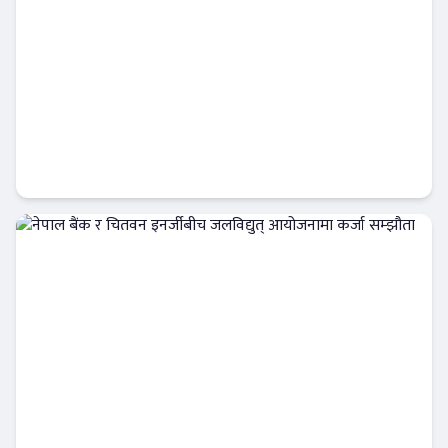
ट्रांक्यूलिटि स्पामा सांग्रिला डेभलपमेन्ट वैंकका ग्राहक
र कर्मचारीले छुट पाउने
बैंक-वित्त
नेपाल बैंक र चितवन इनर्जीबीच जलविद्युत्
आयोजनामा कर्जा सम्झौता