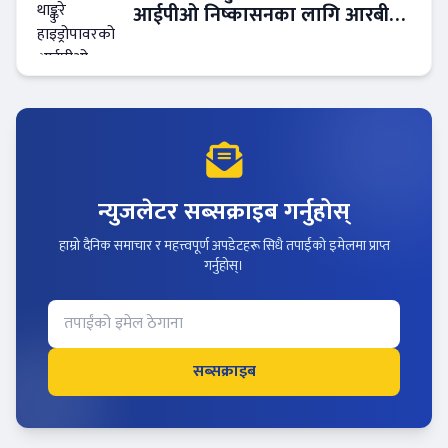
आईपीओ निष्कासनका लागि आरबीबी
मर्चेन्ट नियुक्त
न्युजलेटर सब्सक्राइब गर्नुहोस्
हाम्रो दैनिक समाचार र महत्त्वपूर्ण अपडेटहरू सिधै तपाईंको इमेलमा प्राप्त
गर्नुहोस्।
सब्सक्राइब