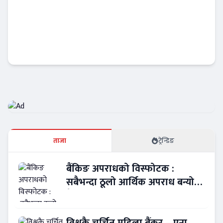
नबिल बैंकको उत्कृष्ट रिपोर्ट : नाफा ३४ प्रतिशत बृद्धि
, लाभांश क्षमता पनि बढ्यो !
Banner News
ताजा
ट्रेन्डिङ
बैंकिङ अपराधको विस्फोटक :
सबैभन्दा ठूलो आर्थिक अपराध बन्यो
बैंकिङ कसुर
विश्वकै चर्चित महिला बैंकर – एना