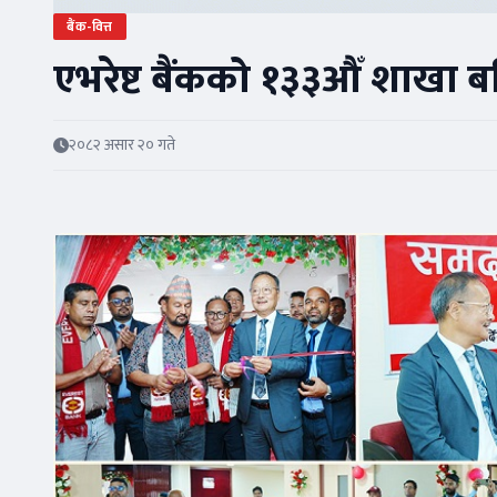
बैंक-वित्त
एभरेष्ट बैंकको १३३औँ शाखा बर
२०८२ असार २० गते