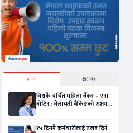
ताजा
ट्रेन्डिङ
विश्वकै चर्चित महिला बैंकर – एना
बोटिन : वेलायती बैंकिङको सक्षम
नेतृत्व !
१५ दिनमै कर्मचारीलाई तलब दिने