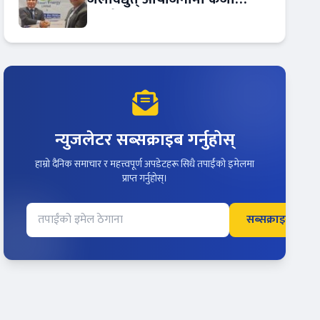
सम्झौता
न्युजलेटर सब्सक्राइब गर्नुहोस्
हाम्रो दैनिक समाचार र महत्त्वपूर्ण अपडेटहरू सिधै तपाईंको इमेलमा
प्राप्त गर्नुहोस्।
सब्सक्राइब