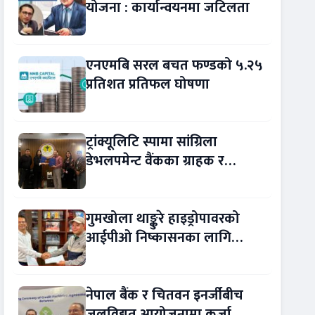
योजना : कार्यान्वयनमा जटिलता
एनएमबि सरल बचत फण्डको ५.२५
प्रतिशत प्रतिफल घोषणा
ट्रांक्यूलिटि स्पामा सांग्रिला
डेभलपमेन्ट वैंकका ग्राहक र
कर्मचारीले छुट पाउने
गुमखोला थाङ्कुरे हाइड्रोपावरको
आईपीओ निष्कासनका लागि
आरबीबी मर्चेन्ट नियुक्त
नेपाल बैंक र चितवन इनर्जीबीच
जलविद्युत् आयोजनामा कर्जा