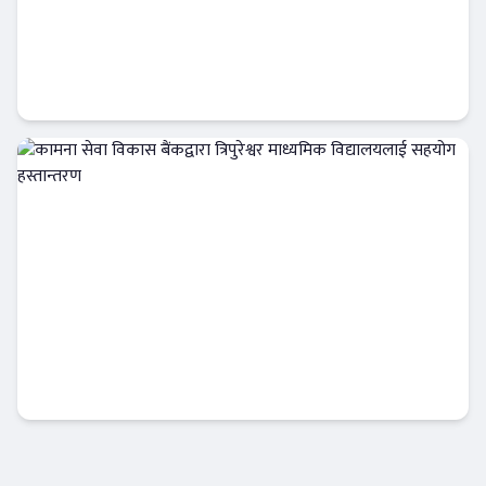
सिद्धार्थ बैंकको नाफा सामान्य बढ्यो, खराब कर्जामा
दबाब कायमै
बैंक-वित्त
कामना सेवा विकास बैंकद्वारा त्रिपुरेश्वर माध्यमिक
विद्यालयलाई सहयोग हस्तान्तरण
बैंक-वित्त