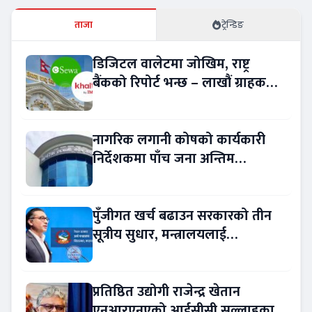
ताजा
ट्रेन्डिङ
डिजिटल वालेटमा जोखिम, राष्ट्र
बैंकको रिपोर्ट भन्छ – लाखौं ग्राहकको
विवरण अप्रमाणित !
नागरिक लगानी कोषको कार्यकारी
निर्देशकमा पाँच जना अन्तिम
प्रतिस्पर्धामा
पुँजीगत खर्च बढाउन सरकारको तीन
सूत्रीय सुधार, मन्त्रालयलाई
रकमान्तरको अधिकार
प्रतिष्ठित उद्योगी राजेन्द्र खेतान
एनआरएनएको आईसीसी सल्लाहकार