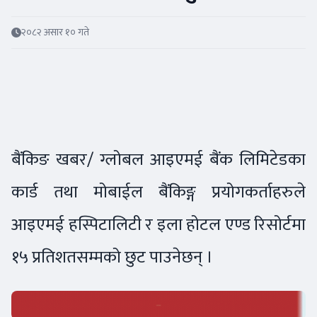
२०८२ असार १० गते
बैंकिङ खबर/ ग्लोबल आइएमई बैंक लिमिटेडका
कार्ड तथा मोबाईल बैंकिङ्ग प्रयोगकर्ताहरुले
आइएमई हस्पिटालिटी र इला होटल एण्ड रिसोर्टमा
१५ प्रतिशतसम्मको छुट पाउनेछन् ।