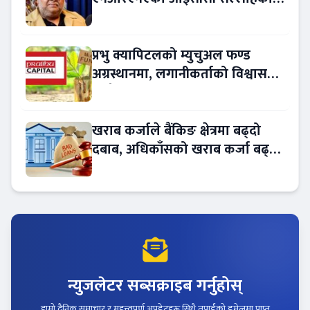
नियुक्त
प्रभु क्यापिटलको म्युचुअल फण्ड
अग्रस्थानमा, लगानीकर्ताको विश्वास
बढ्दै
खराब कर्जाले बैंकिङ क्षेत्रमा बढ्दो
दबाब, अधिकाँसको खराब कर्जा बढ्दो
!
न्युजलेटर सब्सक्राइब गर्नुहोस्
हाम्रो दैनिक समाचार र महत्त्वपूर्ण अपडेटहरू सिधै तपाईंको इमेलमा प्राप्त