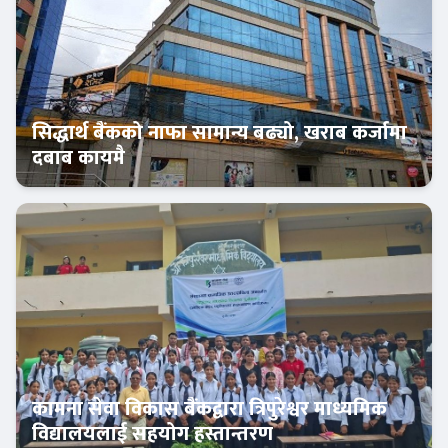
सिद्धार्थ बैंकको नाफा सामान्य बढ्यो, खराब कर्जामा
दबाब कायमै
बैंक-वित्त
कामना सेवा विकास बैंकद्वारा त्रिपुरेश्वर माध्यमिक
विद्यालयलाई सहयोग हस्तान्तरण