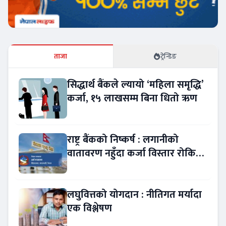
ताजा
ट्रेन्डिङ
सिद्धार्थ बैंकले ल्यायो ‘महिला समृद्धि’
कर्जा, १५ लाखसम्म बिना धितो ऋण
राष्ट्र बैंकको निष्कर्ष : लगानीको
वातावरण नहुँदा कर्जा विस्तार रोकियो
!
लघुवित्तको योगदान : नीतिगत मर्यादा
एक विश्लेषण