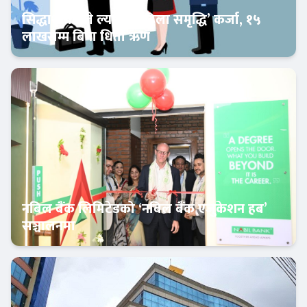
सिद्धार्थ बैंकले ल्यायो ‘महिला समृद्धि’ कर्जा, १५
लाखसम्म बिना धितो ऋण
Banner News
नबिल बैंक लिमिटेडको ‘नबिल बैंक एजुकेशन हब’
सञ्चालनमा
बैंक-वित्त