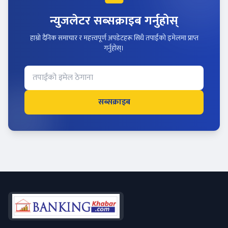
न्युजलेटर सब्सक्राइब गर्नुहोस्
हाम्रो दैनिक समाचार र महत्त्वपूर्ण अपडेटहरू सिधै तपाईंको इमेलमा प्राप्त
गर्नुहोस्।
सब्सक्राइब