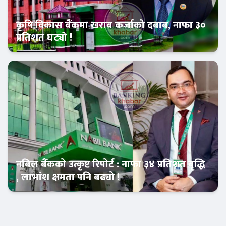
कृषि विकास बैंकमा खराब कर्जाको दबाब, नाफा ३०
प्रतिशत घट्यो !
Banner News
नबिल बैंकको उत्कृष्ट रिपोर्ट : नाफा ३४ प्रतिशत बृद्धि
, लाभांश क्षमता पनि बढ्यो !
Banner News