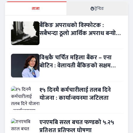
ताजा
ट्रेन्डिङ
बैंकिङ अपराधको विस्फोटक :
सबैभन्दा ठूलो आर्थिक अपराध बन्यो
बैंकिङ कसुर
विश्वकै चर्चित महिला बैंकर – एना
बोटिन : वेलायती बैंकिङको सक्षम
नेतृत्व !
१५ दिनमै कर्मचारीलाई तलब दिने
योजना : कार्यान्वयनमा जटिलता
एनएमबि सरल बचत फण्डको ५.२५
प्रतिशत प्रतिफल घोषणा