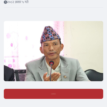
२०८२ असार ५ गते