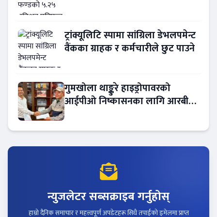
ट्रांक्यूलिटि स्पामा सांग्रिला डेभलपमेन्ट
वैंकका ग्राहक र कर्मचारीले छुट पाउने
गुमखोला थाङ्कुरे हाइड्रोपावरको
आईपीओ निष्कासनका लागि आरबीबी
मर्चेन्ट नियुक्त
न्युजलेटर सब्सक्राइब गर्नुहोस्
हाम्रो दैनिक समाचार र महत्त्वपूर्ण अपडेटहरू सिधै तपाईंको इमेलमा प्राप्त