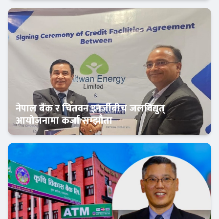
बैंक-वित्त
नेपाल बैंक र चितवन इनर्जीबीच जलविद्युत्
आयोजनामा कर्जा सम्झौता
बैंक-वित्त