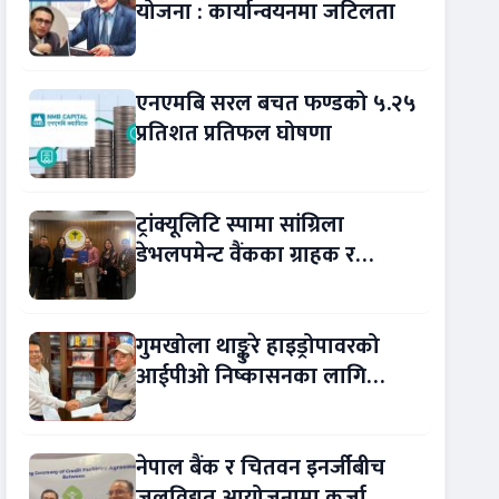
योजना : कार्यान्वयनमा जटिलता
एनएमबि सरल बचत फण्डको ५.२५
प्रतिशत प्रतिफल घोषणा
ट्रांक्यूलिटि स्पामा सांग्रिला
डेभलपमेन्ट वैंकका ग्राहक र
कर्मचारीले छुट पाउने
गुमखोला थाङ्कुरे हाइड्रोपावरको
आईपीओ निष्कासनका लागि
आरबीबी मर्चेन्ट नियुक्त
नेपाल बैंक र चितवन इनर्जीबीच
जलविद्युत् आयोजनामा कर्जा