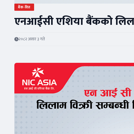
बैंक-वित्त
एनआईसी एशिया बैंकको लिलाम 
२०८२ असार ३ गते