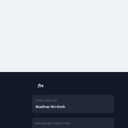
टीम
CHIEF EDITOR
Madhav Nirdosh
MANAGING DIRECTOR