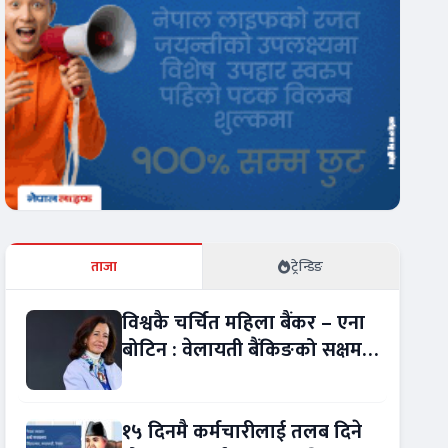
ताजा
ट्रेन्डिङ
विश्वकै चर्चित महिला बैंकर – एना
बोटिन : वेलायती बैंकिङको सक्षम
नेतृत्व !
१५ दिनमै कर्मचारीलाई तलब दिने