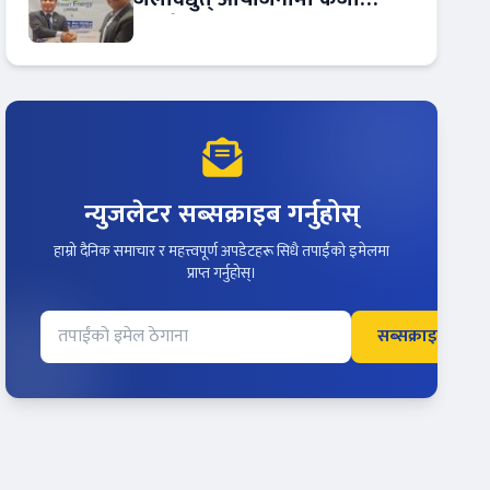
सम्झौता
न्युजलेटर सब्सक्राइब गर्नुहोस्
हाम्रो दैनिक समाचार र महत्त्वपूर्ण अपडेटहरू सिधै तपाईंको इमेलमा
प्राप्त गर्नुहोस्।
सब्सक्राइब