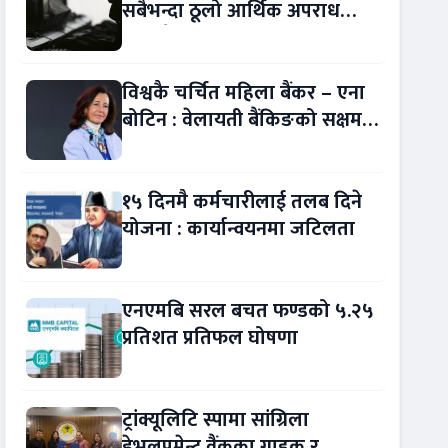
सबैभन्दा ठूलो आर्थिक अपराध
बन्यो बैंकिङ कसुर
विश्वकै चर्चित महिला बैंकर – एना
बोटिन : वेलायती बैंकिङको सक्षम
नेतृत्व !
१५ दिनमै कर्मचारीलाई तलब दिने
योजना : कार्यान्वयनमा जटिलता
एनएमबि सरल बचत फण्डको ५.२५
प्रतिशत प्रतिफल घोषणा
ट्रांक्यूलिटि स्पामा सांग्रिला
डेभलपमेन्ट वैंकका ग्राहक र