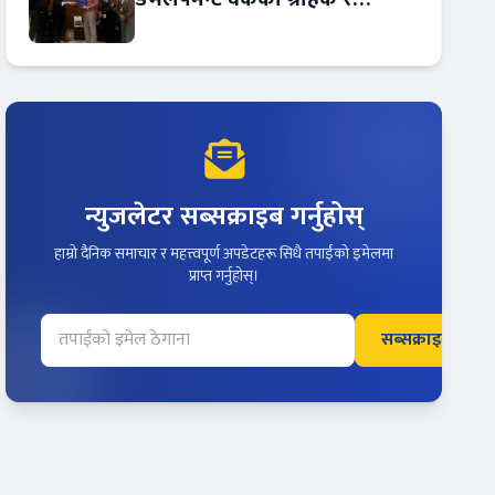
कर्मचारीले छुट पाउने
न्युजलेटर सब्सक्राइब गर्नुहोस्
हाम्रो दैनिक समाचार र महत्त्वपूर्ण अपडेटहरू सिधै तपाईंको इमेलमा
प्राप्त गर्नुहोस्।
सब्सक्राइब