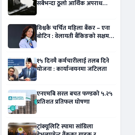
सबैभन्दा ठूलो आर्थिक अपराध
बन्यो बैंकिङ कसुर
विश्वकै चर्चित महिला बैंकर – एना
बोटिन : वेलायती बैंकिङको सक्षम
नेतृत्व !
१५ दिनमै कर्मचारीलाई तलब दिने
योजना : कार्यान्वयनमा जटिलता
एनएमबि सरल बचत फण्डको ५.२५
प्रतिशत प्रतिफल घोषणा
ट्रांक्यूलिटि स्पामा सांग्रिला
डेभलपमेन्ट वैंकका ग्राहक र