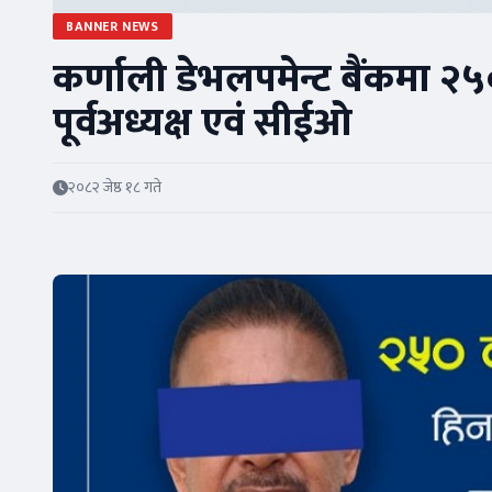
BANNER NEWS
कर्णाली डेभलपमेन्ट बैंकमा २५
पूर्वअध्यक्ष एवं सीईओ
२०८२ जेष्ठ १८ गते