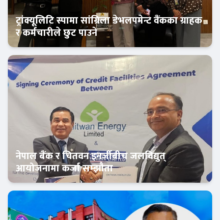
ट्रांक्यूलिटि स्पामा सांग्रिला डेभलपमेन्ट वैंकका ग्राहक
र कर्मचारीले छुट पाउने
बैंक-वित्त
नेपाल बैंक र चितवन इनर्जीबीच जलविद्युत्
आयोजनामा कर्जा सम्झौता
बैंक-वित्त