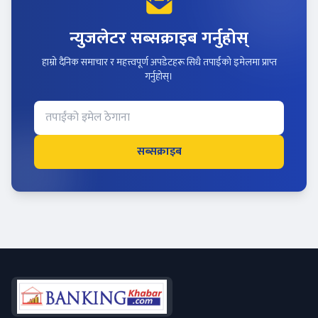
न्युजलेटर सब्सक्राइब गर्नुहोस्
हाम्रो दैनिक समाचार र महत्त्वपूर्ण अपडेटहरू सिधै तपाईंको इमेलमा प्राप्त
गर्नुहोस्।
सब्सक्राइब