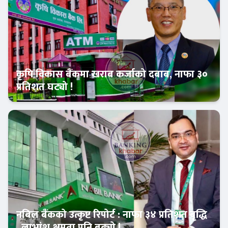
कृषि विकास बैंकमा खराब कर्जाको दबाब, नाफा ३०
प्रतिशत घट्यो !
Banner News
नबिल बैंकको उत्कृष्ट रिपोर्ट : नाफा ३४ प्रतिशत बृद्धि
, लाभांश क्षमता पनि बढ्यो !