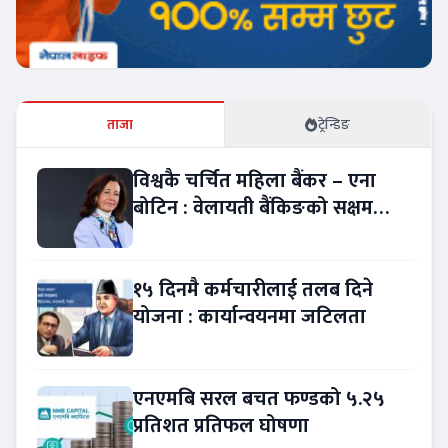
ताजा
ट्रेन्डिङ
विश्वकै चर्चित महिला बैंकर – एना
बोटिन : वेलायती बैंकिङको सक्षम
नेतृत्व !
१५ दिनमै कर्मचारीलाई तलब दिने
योजना : कार्यान्वयनमा जटिलता
एनएमबि सरल बचत फण्डको ५.२५
प्रतिशत प्रतिफल घोषणा