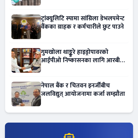
ट्रांक्यूलिटि स्पामा सांग्रिला डेभलपमेन्ट
वैंकका ग्राहक र कर्मचारीले छुट पाउने
गुमखोला थाङ्कुरे हाइड्रोपावरको
आईपीओ निष्कासनका लागि आरबीबी
मर्चेन्ट नियुक्त
नेपाल बैंक र चितवन इनर्जीबीच
जलविद्युत् आयोजनामा कर्जा सम्झौता