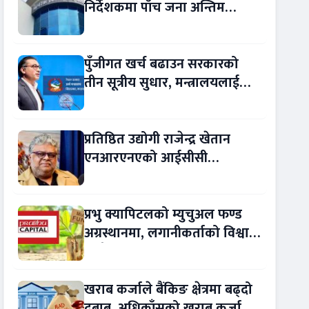
निर्देशकमा पाँच जना अन्तिम
प्रतिस्पर्धामा
पुँजीगत खर्च बढाउन सरकारको
तीन सूत्रीय सुधार, मन्त्रालयलाई
रकमान्तरको अधिकार
प्रतिष्ठित उद्योगी राजेन्द्र खेतान
एनआरएनएको आईसीसी
सल्लाहकार नियुक्त
प्रभु क्यापिटलको म्युचुअल फण्ड
अग्रस्थानमा, लगानीकर्ताको विश्वास
बढ्दै
खराब कर्जाले बैंकिङ क्षेत्रमा बढ्दो
दबाब, अधिकाँसको खराब कर्जा