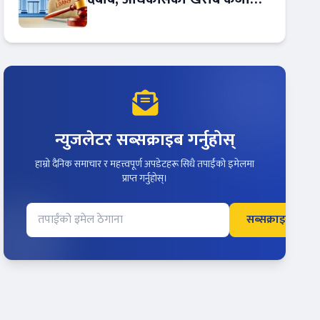
बढ्दो !
न्युजलेटर सब्सक्राइब गर्नुहोस्
हाम्रो दैनिक समाचार र महत्त्वपूर्ण अपडेटहरू सिधै तपाईंको इमेलमा
प्राप्त गर्नुहोस्।
सब्सक्राइब