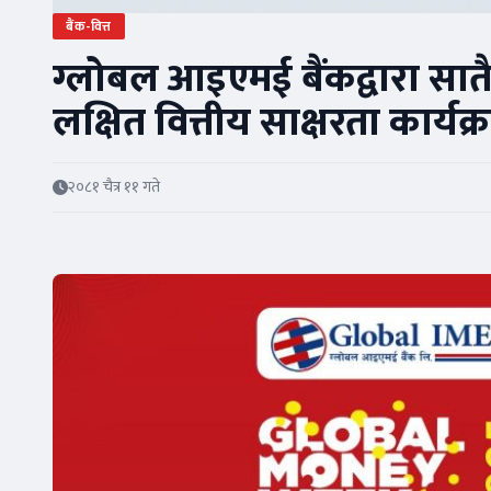
बैंक-वित्त
ग्लोबल आइएमई बैंकद्वारा सातै प
लक्षित वित्तीय साक्षरता कार्यक
२०८१ चैत्र ११ गते