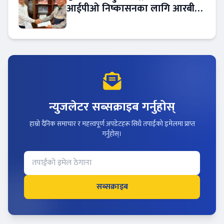
आईपीओ निष्कासनका लागि आरबीबी
मर्चेन्ट नियुक्त
न्युजलेटर सब्सक्राइब गर्नुहोस्
हाम्रो दैनिक समाचार र महत्त्वपूर्ण अपडेटहरू सिधै तपाईंको इमेलमा प्राप्त
गर्नुहोस्।
सब्सक्राइब