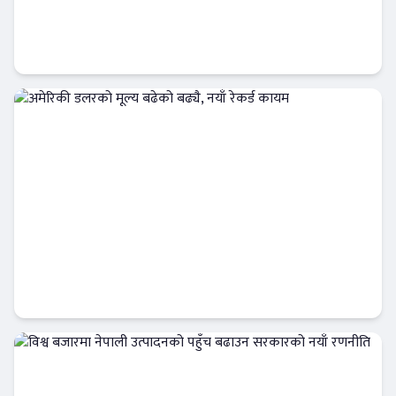
फर्जी तमसुक खारेज गर्ने सरकारी प्रतिबद्धता :
पीडितलाई न्याय कि कानुनी चुनौती ?
Banner News
अमेरिकी डलरको मूल्य बढेको बढ्यै, नयाँ रेकर्ड कायम
अर्थतन्त्र