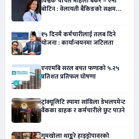
विश्वकै चर्चित महिला बैंकर – एना
बोटिन : वेलायती बैंकिङको सक्षम
नेतृत्व !
१५ दिनमै कर्मचारीलाई तलब दिने
योजना : कार्यान्वयनमा जटिलता
एनएमबि सरल बचत फण्डको ५.२५
प्रतिशत प्रतिफल घोषणा
ट्रांक्यूलिटि स्पामा सांग्रिला डेभलपमेन्ट
वैंकका ग्राहक र कर्मचारीले छुट पाउने
गुमखोला थाङ्कुरे हाइड्रोपावरको