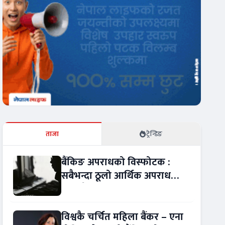
ताजा
ट्रेन्डिङ
बैंकिङ अपराधको विस्फोटक :
सबैभन्दा ठूलो आर्थिक अपराध
बन्यो बैंकिङ कसुर
विश्वकै चर्चित महिला बैंकर – एना