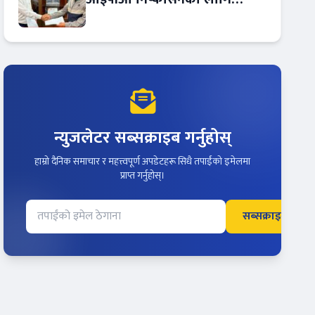
आरबीबी मर्चेन्ट नियुक्त
न्युजलेटर सब्सक्राइब गर्नुहोस्
हाम्रो दैनिक समाचार र महत्त्वपूर्ण अपडेटहरू सिधै तपाईंको इमेलमा
प्राप्त गर्नुहोस्।
सब्सक्राइब