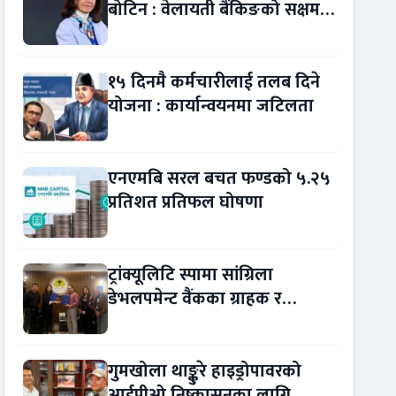
बोटिन : वेलायती बैंकिङको सक्षम
नेतृत्व !
१५ दिनमै कर्मचारीलाई तलब दिने
योजना : कार्यान्वयनमा जटिलता
एनएमबि सरल बचत फण्डको ५.२५
प्रतिशत प्रतिफल घोषणा
ट्रांक्यूलिटि स्पामा सांग्रिला
डेभलपमेन्ट वैंकका ग्राहक र
कर्मचारीले छुट पाउने
गुमखोला थाङ्कुरे हाइड्रोपावरको
आईपीओ निष्कासनका लागि