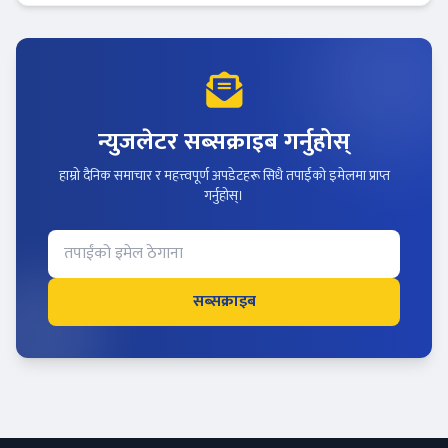
न्युजलेटर सब्सक्राइब गर्नुहोस्
हाम्रो दैनिक समाचार र महत्त्वपूर्ण अपडेटहरू सिधै तपाईंको इमेलमा प्राप्त
गर्नुहोस्।
सब्सक्राइब