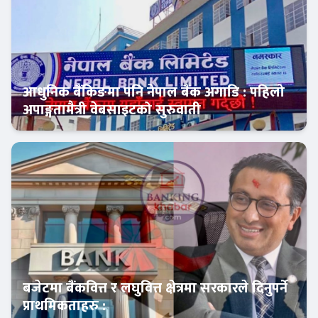
आधुनिक बैंकिङमा पनि नेपाल बैंक अगाडि : पहिलो
अपाङ्गतामैत्री वेबसाइटको सुरुवाती
Banner News
बजेटमा बैंकवित्त र लघुवित्त क्षेत्रमा सरकारले दिनुपर्ने
प्राथमिकताहरु :