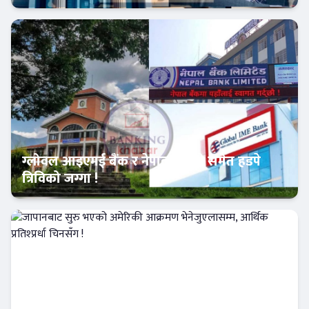
आजको विशेष
ग्लोवल आइएमई बैंक र नेपाल बैंकले समेत हडपे
त्रिविको जग्गा !
दस्तावेज