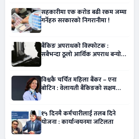
सहकारीमा एक करोड बढी रकम जम्मा
गर्नेहरु सरकारको निगरानीमा !
बैंकिङ अपराधको विस्फोटक :
सबैभन्दा ठूलो आर्थिक अपराध बन्यो
बैंकिङ कसुर
विश्वकै चर्चित महिला बैंकर – एना
बोटिन : वेलायती बैंकिङको सक्षम
नेतृत्व !
१५ दिनमै कर्मचारीलाई तलब दिने
योजना : कार्यान्वयनमा जटिलता