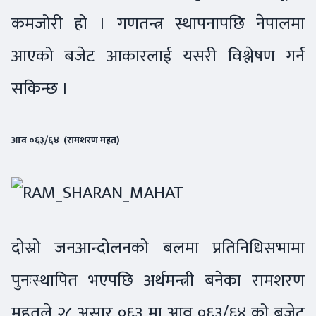
कमजोरी हो । गणतन्त्र स्थापनापछि नेपालमा
आएको बजेट आकारलाई यसरी विश्लेषण गर्न
सकिन्छ ।
आव ०६३/६४ (रामशरण महत)
दोस्रो जनआन्दोलनको बलमा प्रतिनिधिसभामा
पुनःस्थापित भएपछि अर्थमन्त्री बनेका रामशरण
महतले २८ असार ०६३ मा आव ०६३/६४ को बजेट